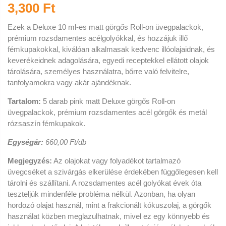
3,300 Ft
Ezek a Deluxe 10 ml-es matt görgős Roll-on üvegpalackok,
prémium rozsdamentes acélgolyókkal, és hozzájuk illő
fémkupakokkal, kiválóan alkalmasak kedvenc illóolajaidnak, és
keverékeidnek adagolására,
egyedi receptekkel ellátott olajok
tárolására, személyes használatra, bőrre való felvitelre,
tanfolyamokra vagy akár ajándéknak.
Tartalom:
5 darab pink matt Deluxe görgős Roll-on
üvegpalackok, prémium rozsdamentes acél görgők és metál
rózsaszín fémkupakok.
Egységár:
66
0,00 Ft/db
Megjegyzés:
Az olajokat vagy folyadékot tartalmazó
üvegcséket a szivárgás elkerülése érdekében függőlegesen kell
tárolni és szállítani. A rozsdamentes acél golyókat évek óta
teszteljük mindenféle probléma nélkül. Azonban, ha olyan
hordozó olajat használ, mint a frakcionált kókuszolaj, a görgők
használat közben meglazulhatnak, mivel ez egy könnyebb és