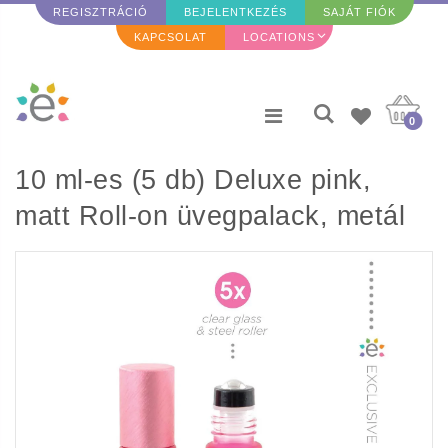
REGISZTRÁCIÓ
BEJELENTKEZÉS
SAJÁT FIÓK
KAPCSOLAT
LOCATIONS
0
10 ml-es (5 db) Deluxe pink,
matt Roll-on üvegpalack, metál
rózsaszín fémkupakkal és
prémium görgőkkel