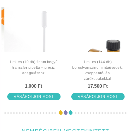
JOIN
WAITLIST
1 ml-es (10 db) finom hegyű
1 ml-es (144 db)
transzfer pipetta – precíz
borostyánszínű mintaüvegek,
adagoláshoz
cseppentő- és
zárókupakokkal
1,000 Ft
17,500 Ft
VÁSÁROLJON MOST
VÁSÁROLJON MOST
NEMRÉGIBEN MEGTEKINTETT