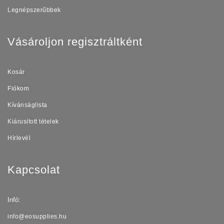
Legnépszerűbbek
Vásároljon regisztráltként
Kosár
Fiókom
Kívánságlista
Kiárusított tételek
Hírlevél
Kapcsolat
Infó:
info@eosupplies.hu