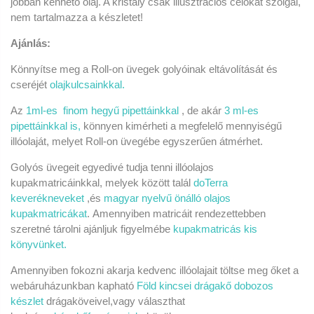
jobban kenhető olaj. A kristály csak illusztrációs célokat szolgál,
nem tartalmazza a készletet!
Ajánlás:
Könnyítse meg a Roll-on üvegek golyóinak eltávolítását és
cseréjét
olajkulcsainkkal.
Az
1ml-es finom hegyű pipettáinkkal
, de akár
3 ml-es
pipettáinkkal is,
könnyen kimérheti a megfelelő mennyiségű
illóolaját, melyet Roll-on üvegébe egyszerűen átmérhet.
Golyós üvegeit egyedivé tudja tenni illóolajos
kupakmatricáinkkal, melyek között talál
doTerra
keverékneveket
,és
magyar nyelvű önálló olajos
kupakmatricákat
.
Amennyiben matricáit rendezettebben
szeretné tárolni ajánljuk figyelmébe
kupakmatricás kis
könyvünket.
Amennyiben fokozni akarja kedvenc illóolajait töltse meg őket a
webáruházunkban kapható
Föld kincsei drágakő dobozos
készlet
drágaköveivel,vagy választhat