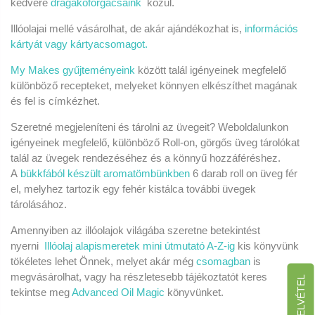
kedvére
drágakőforgácsaink
közül.
Illóolajai mellé vásárolhat, de akár ajándékozhat is,
információs
kártyát vagy kártyacsomagot.
My Makes gyűjteményeink
között talál igényeinek megfelelő
különböző recepteket, melyeket könnyen elkészíthet magának
és fel is címkézhet.
Szeretné megjeleníteni és tárolni az üvegeit? Weboldalunkon
igényeinek megfelelő, különböző Roll-on, görgős üveg tárolókat
talál az üvegek rendezéséhez és a könnyű hozzáféréshez.
A
bükkfából készült aromatömbünkben
6 darab roll on üveg fér
el, melyhez tartozik egy fehér kistálca további üvegek
tárolásához.
Amennyiben az illóolajok világába szeretne betekintést
nyerni
Illóolaj alapismeretek mini útmutató A-Z-ig
kis könyvünk
tökéletes lehet Önnek, melyet akár még
csomagban
is
megvásárolhat, vagy ha részletesebb tájékoztatót keres
tekintse meg
Advanced Oil Magic
könyvünket.