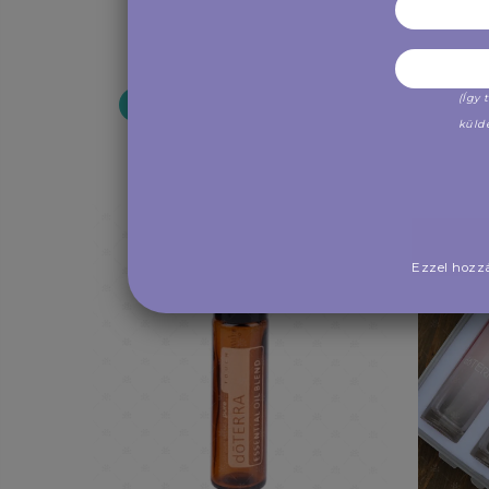
1,800 Ft
(Így
VÁSÁROLJON MOST
küld
VÁRÓLISTÁRA
JELENTKEZÉS
Ezzel hozzá