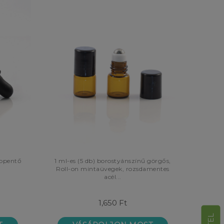
eppentő
1 ml-es (5 db) borostyánszínű görgős,
Roll-on mintaüvegek, rozsdamentes
acél...
1,650 Ft