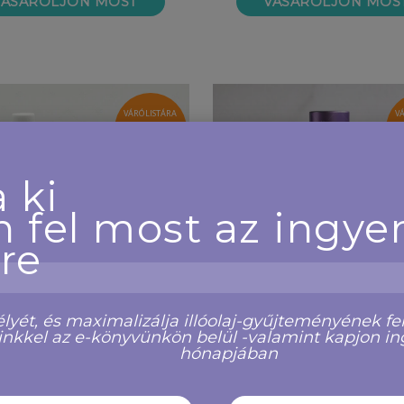
VÁSÁROLJON MOST
VÁSÁROLJON MOS
VÁRÓLISTÁRA
V
JELENTKEZÉS
J
 ki
n fel most az ingye
re
ét, és maximalizálja illóolaj-gyűjteményének fel
einkkel az e-könyvünkön belül -valamint kapjon i
hónapjában
es (2 db) dōTERRA® gyöngyház
10 ml-es (2 db) dōTERRA®, átlátszó,
Roll-on, görgős üveghengerek
matt Roll-on, görgős üveghenger
,fehér ...
...