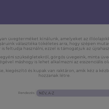
olyan üvegterméket kínálunk, amelyeket az illóolajo
áruink választéka tökéletes arra, hogy szépen mutass
 is feltudja használni, ezzel is támogatjuk az újrahasz
gyéni szükségletekről, görgős üvegeink, minta üvegc
égével máshogy is lehet alkalmazni az esszenciális ol
ke, kiegészítő és kupak van raktáron, amik kéz a ké
hozzanak létre.
Rendezés: