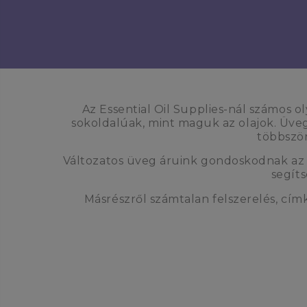
Az Essential Oil Supplies-nál számos 
sokoldalúak, mint maguk az olajok. Üveg
többször
Változatos üveg áruink gondoskodnak az e
segíts
Másrészről számtalan felszerelés, cím