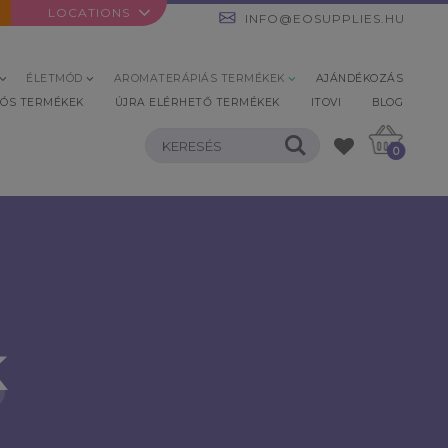
LOCATIONS
INFO@EOSUPPLIES.HU
ÉLETMÓD
AROMATERÁPIÁS TERMÉKEK
AJÁNDÉKOZÁS
IÓS TERMÉKEK
ÚJRA ELÉRHETŐ TERMÉKEK
ITOVI
BLOG
0
k