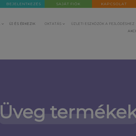
BEJELENTKEZÉS
SAJÁT FIÓK
KAPCSOLAT
L
ÚJ ÉS ÉRKEZIK
OKTATÁS
ÜZLETI ESZKÖZÖK A FEJLŐDÉSHEZ
AKC
Üveg terméke