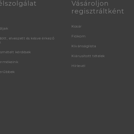
élszolgálat
Vásároljon
regisztráltként
Kosár
díjak
Fiókom
ött, elveszett és késve érkező
k
Kívánságlista
smételt kérdések
Kiárusított tételek
ermékeink
Hírlevél
erűbbek