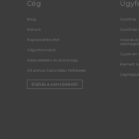
Cég
Ügyf
Blog
Szállítás
Rólunk
Szállítási 
Kapcsolatfelvétel
Visszaküld
csomago
Céginformáció
Gyakran i
Adatvédelem és biztonság
Kiemelt t
Általános Szerződési Feltételek
Legnépsz
Elállás a szerződéstől