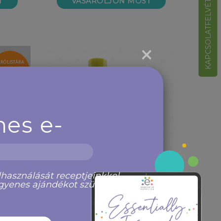
KAPCSOLATFELVÉTEL
T
VÁSÁROLJON MOST
×
ÁRÓLISTÁRA
ELENTKEZÉS
nes e-
használását receptjeinkkel,
ngyenes ajándékot születésnapi
10 ml-es (3 db) dōTERRA® "Tavaszi"
ek, lila
Roll-on, görgős üveghengerek, színes
kupa...