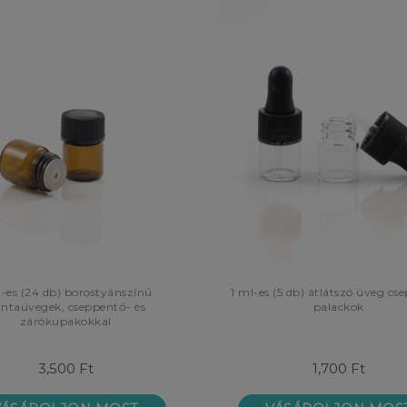
l-es (24 db) borostyánszínű
1 ml-es (5 db) átlátszó üveg cs
ntaüvegek, cseppentő- és
palackok
zárókupakokkal
3,500 Ft
1,700 Ft