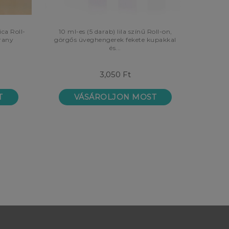
ca Roll-
10 ml-es (5 darab) lila színű Roll-on,
rany
görgős üveghengerek fekete kupakkal
és...
3,050 Ft
T
VÁSÁROLJON MOST