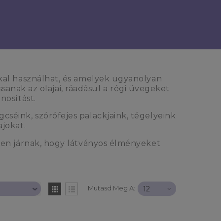
kkal használhat, és amelyek ugyanolyan
anak az olajai, ráadásul a régi üvegeket
nosítást.
séink, szórófejes palackjaink, tégelyeink
ajokat.
zben járnak, hogy látványos élményeket
Mutasd Meg A: