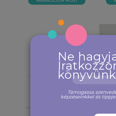
VÁSÁROLJON MOST
Ne hagyja
Iratkozzo
könyvünk
Támogassa szenvedély
képzéseinkkel és tippj
1 ml-es (5 db) borostyánszínű pipettás
10 ml-
mintaüvegek
fehér 