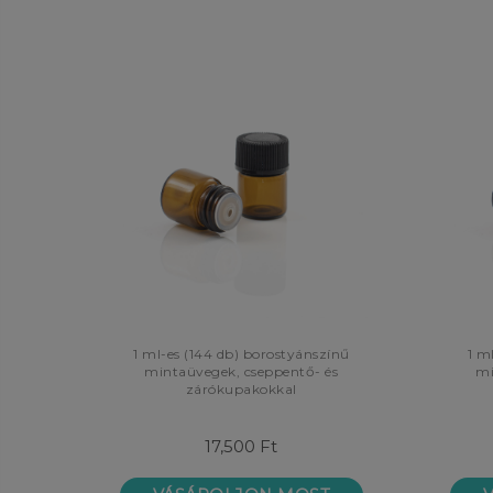
1 ml-es (144 db) borostyánszínű
1 m
mintaüvegek, cseppentő- és
mi
zárókupakokkal
17,500 Ft