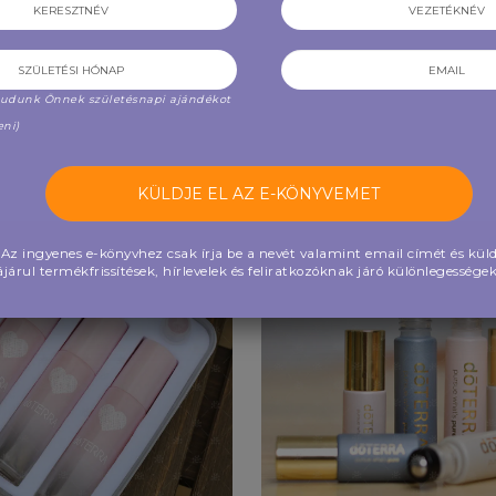
2,250 Ft
1,800 Ft
 tudunk Önnek születésnapi ajándékot
BŐVEBBEN
BŐVEBBEN
eni)
VÁRÓLISTÁRA
Az ingyenes e-könyvhez csak írja be a nevét valamint email címét és küld
JELENTKEZÉS
járul termékfrissítések, hírlevelek és feliratkozóknak járó különlegesség