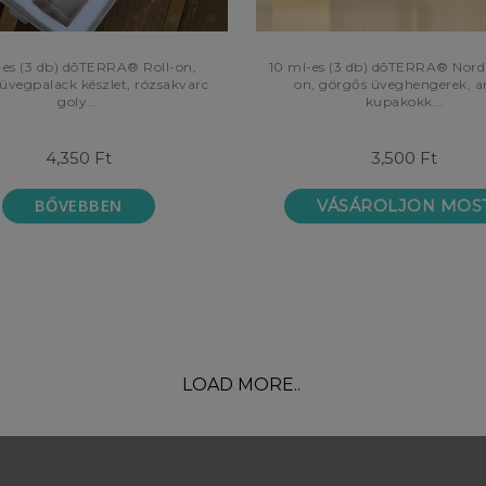
s (3 db) dōTERRA® Roll-on,
10 ml-es (3 db) dōTERRA® Nordi
üvegpalack készlet, rózsakvarc
on, görgős üveghengerek, a
goly...
kupakokk...
4,350 Ft
3,500 Ft
BŐVEBBEN
VÁSÁROLJON MOS
LOAD MORE..