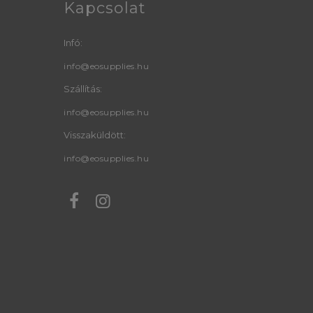
Kapcsolat
Infó:
info@eosupplies.hu
Szállítás:
info@eosupplies.hu
Visszaküldött:
info@eosupplies.hu