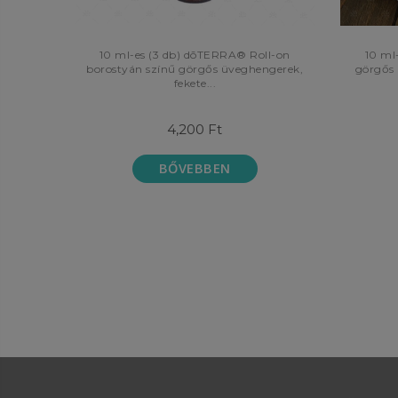
10 ml-es (3 db) dōTERRA® Roll-on
10 ml-e
borostyán színű görgős üveghengerek,
görgős 
fekete...
4,200 Ft
BŐVEBBEN