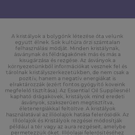
A kristályok a bolygónk létezése óta velünk
együtt élnek. Sok kultúra őrzi számtalan
felhasználási módját. Minden kristálynak,
ásványnak és féldrágakőnek más és más a
kisugárzása és rezgése. Az ásványok a
környezetünkből információkat vesznek fel és
tárolnak kristályszerkezetükben, de nem csak a
pozitív, hanem a negatív energiákat is
elraktározzák (ezért fontos gyógyító köveink
megfelelő tisztítása). Az Essential Oil Suppliesnél
kapható drágakövek, kristályok mind eredeti
ásványok, szakszerűen megtisztítva,
életenergiákkal feltöltve. A kristályok
használatával az illóolajok hatása felerősödik. Az
Illóolajok és Kristályok rezgései módosítják
például a tér vagy az aura rezgéseit, amelybe
permetezzük őket. Illóolajai felerősítéséhez