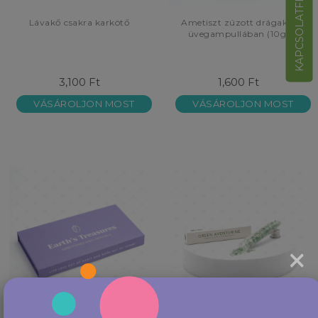
KAPCSOLATFELVÉTEL
Lávakő csakra karkötő
Ametiszt zúzott drágakő,
üvegampullában (10g)
3,100 Ft
1,600 Ft
VÁSÁROLJON MOST
VÁSÁROLJON MOST
×