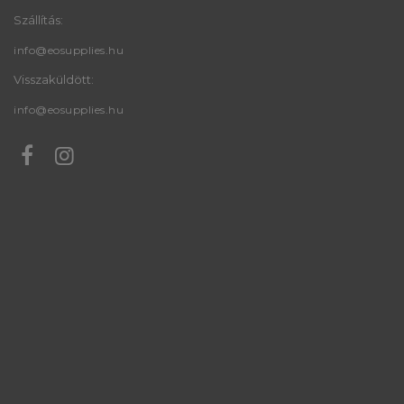
Szállítás:
info@eosupplies.hu
Visszaküldött:
info@eosupplies.hu