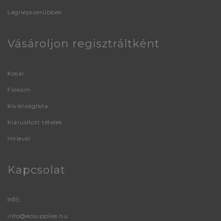
Legnépszerűbbek
Vásároljon regisztráltként
Kosár
Fiókom
Kívánságlista
Kiárusított tételek
Hírlevél
Kapcsolat
Infó:
info@eosupplies.hu