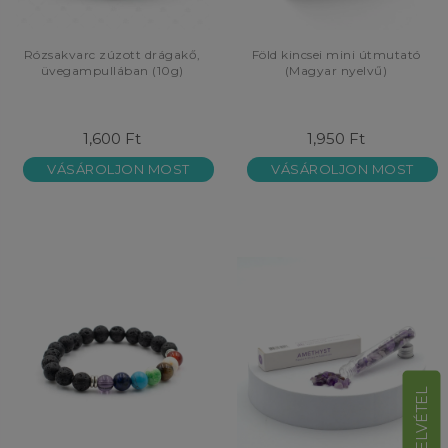
Rózsakvarc zúzott drágakő,
Föld kincsei mini útmutató
üvegampullában (10g)
(Magyar nyelvű)
1,600 Ft
1,950 Ft
VÁSÁROLJON MOST
VÁSÁROLJON MOST