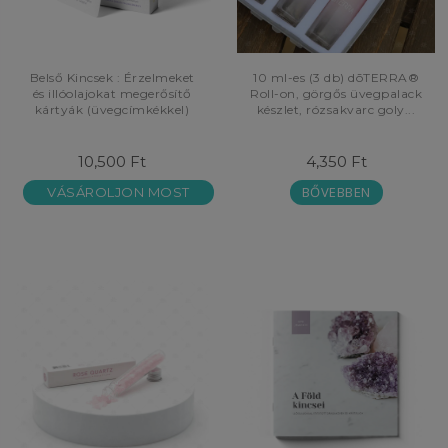
Belső Kincsek : Érzelmeket
10 ml-es (3 db) dōTERRA®
és illóolajokat megerősítő
Roll-on, görgős üvegpalack
kártyák (üvegcímkékkel)
készlet, rózsakvarc goly...
10,500 Ft
4,350 Ft
BŐVEBBEN
VÁSÁROLJON MOST