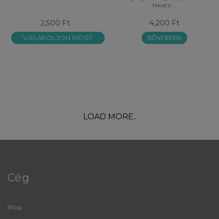
fekete...
2,500 Ft
4,200 Ft
BŐVEBBEN
VÁSÁROLJON MOST
LOAD MORE..
Cég
Blog