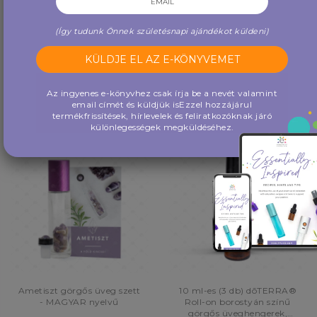
szett - MAGYAR nyelvű
görgők, 11 oktató kártyával
(10 görgő / csomag) (MA...
(Így tudunk Önnek születésnapi ajándékot küldeni)
2,500 Ft
9,900 Ft
VÁSÁROLJON MOST
VÁSÁROLJON MOST
Az ingyenes e-könyvhez csak írja be a nevét valamint
email címét és küldjük is
Ezzel hozzájárul
termékfrissítések, hírlevelek és feliratkozóknak járó
különlegességek megküldéséhez.
VÁRÓLISTÁRA
JELENTKEZÉS
Ametiszt görgős üveg szett
10 ml-es (3 db) dōTERRA®
- MAGYAR nyelvű
Roll-on borostyán színű
görgős üveghengerek,