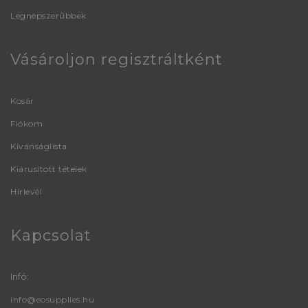
Legnépszerűbbek
Vásároljon regisztráltként
Kosár
Fiókom
Kívánságlista
Kiárusított tételek
Hírlevél
Kapcsolat
Infó:
info@eosupplies.hu