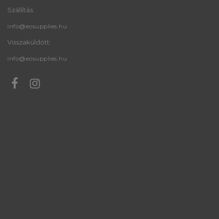
Szállítás:
info@eosupplies.hu
Visszaküldött:
info@eosupplies.hu