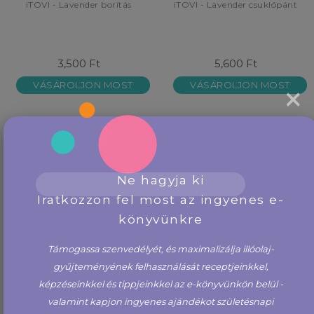
iTOVI - Lavender borítás
iTOVI - Lavender csuklópánt
3,500 Ft
5,600 Ft
VÁSÁROLJON MOST
VÁSÁROLJON MOST
×
VÁRÓLISTÁRA
VÁRÓLISTÁRA
JELENTKEZÉS
JELENTKEZÉS
Ne hagyja ki
Iratkozzon fel most az ingyenes e-
könyvünkre
Támogassa szenvedélyét, és maximalizálja illóolaj-
gyűjteményének felhasználását receptjeinkkel,
képzéseinkkel és tippjeinkkel az e-könyvünkön belül -
valamint kapjon ingyenes ajándékot születésnapi
iTOVI - Mandala borítás
iTOVI - Mandala csuklópánt