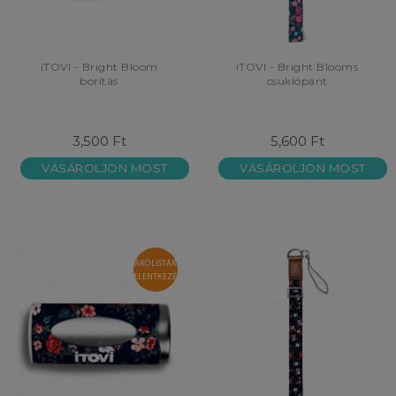
iTOVI - Bright Bloom
iTOVI - Bright Blooms
borítás
csuklópánt
3,500 Ft
5,600 Ft
VÁSÁROLJON MOST
VÁSÁROLJON MOST
VÁRÓLISTÁRA
JELENTKEZÉS