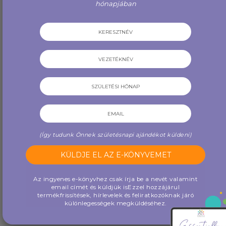
hónapjában
3,500 Ft
5,600 Ft
BŐVEBBEN
BŐVEBBEN
(Így tudunk Önnek születésnapi ajándékot küldeni)
Az ingyenes e-könyvhez csak írja be a nevét valamint
email címét és küldjük is
Ezzel hozzájárul
termékfrissítések, hírlevelek és feliratkozóknak járó
különlegességek megküldéséhez.
iTOVI - Red Floral
iTOVI - Szilikon tok - Red
csuklópánt