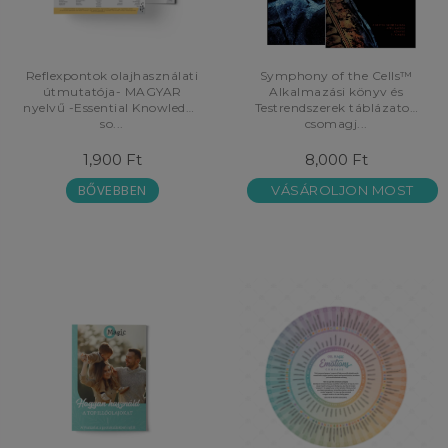
Reflexpontok olajhasználati
Symphony of the Cells™
útmutatója- MAGYAR
Alkalmazási könyv és
nyelvű -Essential Knowledge
Testrendszerek táblázatok
so...
csomagj...
1,900 Ft
8,000 Ft
BŐVEBBEN
VÁSÁROLJON MOST