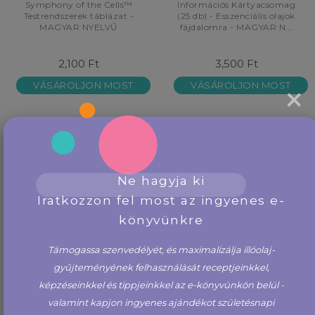
Symphony of the Cells™
Információs Kártyacsomag
Testrendszerek táblázat -
(25 db) - Esszenciális olajok
MAGYAR NYELVŰ
fájdalomra - MAGYAR N...
2,100 Ft
3,500 Ft
VÁSÁROLJON MOST
VÁSÁROLJON MOST
×
VÁRÓLISTÁRA
JELENTKEZÉS
Ne hagyja ki
Iratkozzon fel most az ingyenes e-
könyvünkre
Támogassa szenvedélyét, és maximalizálja illóolaj-
gyűjteményének felhasználását receptjeinkkel,
képzéseinkkel és tippjeinkkel az e-könyvünkön belül -
valamint kapjon ingyenes ajándékot születésnapi
Rózsa passzív diffúzor
iTOVi szkenner