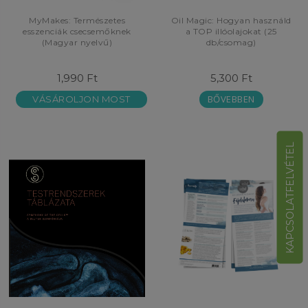
MyMakes: Természetes
Oil Magic: Hogyan használd
esszenciák csecsemőknek
a TOP illóolajokat (25
(Magyar nyelvű)
db/csomag)
1,990 Ft
5,300 Ft
BŐVEBBEN
VÁSÁROLJON MOST
KAPCSOLATFELVÉTEL