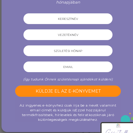
hónapjában
4,700 Ft
31,000 Ft
BŐVEBBEN
VÁSÁROLJON MOST
(Így tudunk Önnek születésnapi ajándékot küldeni)
Az ingyenes e-könyvhez csak írja be a nevét valamint
email címét és küldjük is
Ezzel hozzájárul
termékfrissítések, hírlevelek és feliratkozóknak járó
különlegességek megküldéséhez.
Szivárványos, kemény héjú
Luxus drágakő és kristály
olajtáska és egyben
görgők, 11 oktató kártyával
csuklótáska
(10 görgő / csomag) (MA...