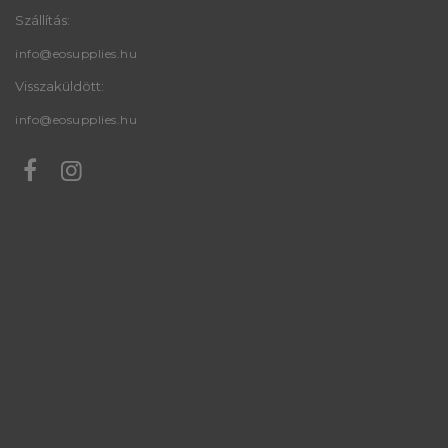
Szállítás:
info@eosupplies.hu
Visszaküldött:
info@eosupplies.hu