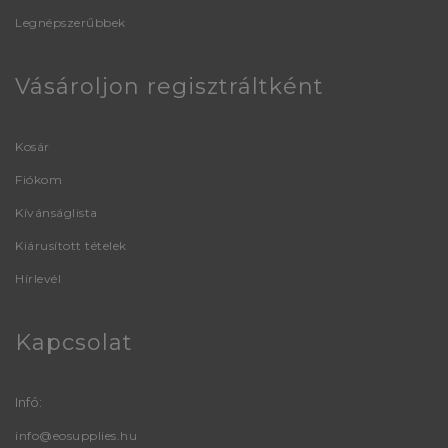
Legnépszerűbbek
Vásároljon regisztráltként
Kosár
Fiókom
Kívánságlista
Kiárusított tételek
Hírlevél
Kapcsolat
Infó:
info@eosupplies.hu