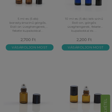
5 ml-es (5 db)
10 ml-es (5 db) kék színű
borostyánszínű görgős,
Roll-on, görgős
Roll-on üveghengerek,
üveghengerek, fekete
fekete kupakokkal...
kupakokkal és ...
2,700 Ft
2,200 Ft
VÁSÁROLJON MOST
VÁSÁROLJON MOST