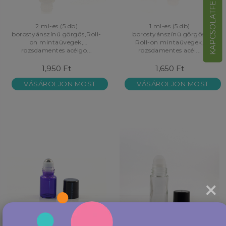
KAPCSOLATFELVÉTEL
2 ml-es (5 db)
1 ml-es (5 db)
borostyánszínű görgős,Roll-
borostyánszínű görgős,
on mintaüvegek,
Roll-on mintaüvegek,
rozsdamentes acélgo...
rozsdamentes acél...
1,950 Ft
1,650 Ft
VÁSÁROLJON MOST
VÁSÁROLJON MOST
×