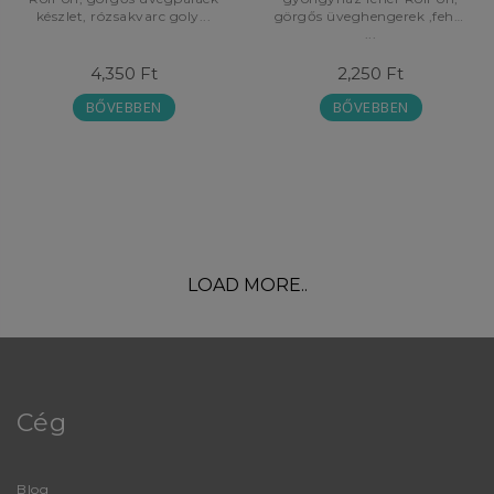
készlet, rózsakvarc goly...
görgős üveghengerek ,fehér
...
4,350 Ft
2,250 Ft
BŐVEBBEN
BŐVEBBEN
LOAD MORE..
Cég
Blog