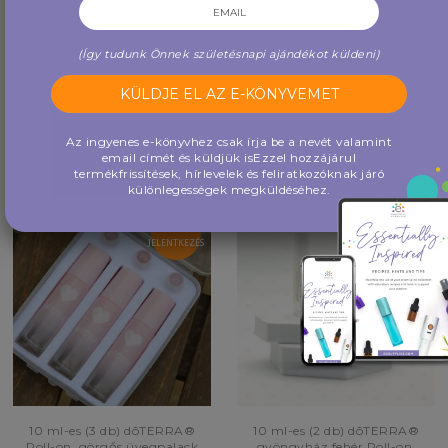
10 ml-es (3 db) dōTERRA®
10 ml-es (2 db) dōTERRA®,
Nordica Roll-on, görgős
átlátszó, matt Roll-on,
üveghengerek, arany
görgős üveghengerek, lila ...
kupakokk...
(Így tudunk Önnek születésnapi ajándékot küldeni)
3,500 Ft
1,800 Ft
BŐVEBBEN
VÁSÁROLJON MOST
Az ingyenes e-könyvhez csak írja be a nevét valamint
email címét és küldjük is
Ezzel hozzájárul
termékfrissítések, hírlevelek és feliratkozóknak járó
különlegességek megküldéséhez.
VÁRÓLISTÁRA
VÁRÓLISTÁRA
JELENTKEZÉS
JELENTKEZÉS
10 ml-es (3 db) dōTERRA®
10 ml-es (2 db) dōTERRA®
Roll-on, görgős üvegpalack
gyöngyház fehér Roll-on,