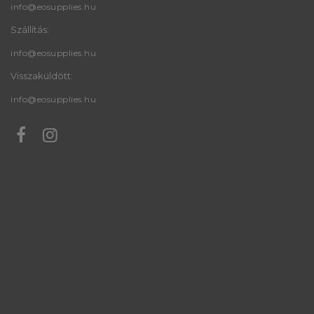
info@eosupplies.hu
Szállítás:
info@eosupplies.hu
Visszaküldött:
info@eosupplies.hu