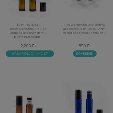
10 ml-es (5 db)
Rozsdamentes acél golyós
borostyánszínű Roll-on
adapterek, 5 ml-es és 10 ml-
,görgős üveghengerek,
es görgős üvegekhez(5 da...
fekete kupakokk...
2,200 Ft
850 Ft
BŐVEBBEN
VÁSÁROLJON MOST