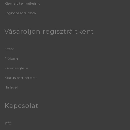
Kiemelt termékeink
Legnépszerűbbek
Vásároljon regisztráltként
Kosár
Fiókom
Kívánságlista
Kiárusított tételek
Hírlevél
Kapcsolat
Infó: