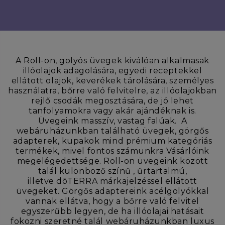
A Roll-on, golyós üvegek kiválóan alkalmasak
illóolajok adagolására, egyedi receptekkel
ellátott olajok, keverékek tárolására, személyes
használatra, bőrre való felvitelre, az illóolajokban
rejlő csodák megosztására, de jó lehet
tanfolyamokra vagy akár ajándéknak is.
Üvegeink masszív, vastag falúak. A
webáruházunkban található üvegek, görgős
adapterek, kupakok mind prémium kategóriás
termékek, mivel fontos számunkra Vásárlóink
megelégedettsége. Roll-on üvegeink között
talál különböző színű , űrtartalmú,
illetve dōTERRA márkajelzéssel ellátott
üvegeket. Görgős adaptereink acélgolyókkal
vannak ellátva, hogy a bőrre való felvitel
egyszerűbb legyen, de ha illóolajai hatásait
fokozni szeretné talál webáruházunkban luxus