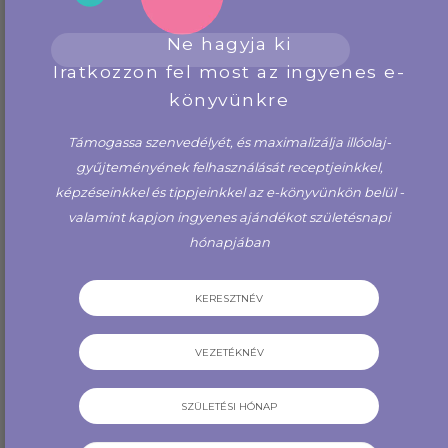
2 ml-es (5 db) lila színű
30 ml-es (2 db) átlátszó
Ne hagyja ki
görgős, Roll-on
Jumbo Roll-on üvegek,
mintaüvegek, rozsdamentes
fekete kupakokkal
Iratkozzon fel most az ingyenes e-
acélgolyó...
könyvünkre
2,000 Ft
1,550 Ft
Támogassa szenvedélyét, és maximalizálja illóolaj-
VÁSÁROLJON MOST
VÁSÁROLJON MOST
gyűjteményének felhasználását receptjeinkkel,
képzéseinkkel és tippjeinkkel az e-könyvünkön belül -
valamint kapjon ingyenes ajándékot születésnapi
hónapjában
VÁRÓLISTÁRA
JELENTKEZÉS