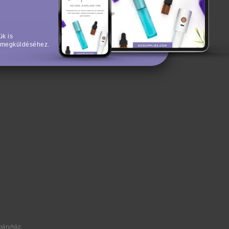
ük is
ek megküldéséhez.
báruház.