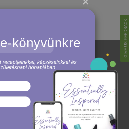
×
GIVE US FEEDBACK
 e-könyvünkre
ltként
Kapcsolat
 receptjeinkkel, képzéseinkkel és
 születésnapi hónapjában
Infó:
info@eosupplies.hu
Szállítás:
info@eosupplies.hu
Visszaküldött:
info@eosupplies.hu