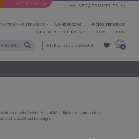
LOCATIONS
INFO@EOSUPPLIES.HU
OMATERÁPIÁS TERMÉKEK
AJÁNDÉKOZÁS
AKCIÓS TERMÉKEK
ÚJRA ELÉRHETŐ TERMÉKEK
ITOVI
BLOG
Elállás a szerződéstől
0
at és a hétvégéket. A szállítási díjakat a csomag teljes
latot a szállítási költségről.