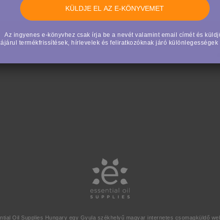
Az ingyenes e-könyvhez csak írja be a nevét valamint email címét és küldj
ájárul termékfrissítések, hírlevelek és feliratkozóknak járó különlegesség
ntial Oil Supplies Hungary egy Gyula székhelyű magyar internetes csomagküldő we