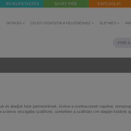
BEJELENTKEZÉS
SAJÁT FIÓK
KAPCSOLAT
OKTATÁS
ÜZLETI ESZKÖZÖK A FEJLŐDÉSHEZ
ÉLETMÓD
AR
k és átadjuk futár partnerünknek, kivéve a munkaszüneti napokat, ünnepnapok
 számos országába szállítunk, üzenetben a szállítási cím alapján küldünk aján