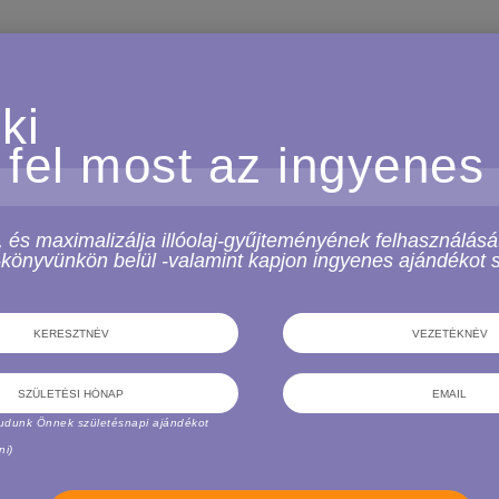
ki
nlatot adni, ezért kérjük, vegye fel velünk a kapcsolatot.
 fel most az ingyenes
lszolgálat
Vásároljon regisztrá
s maximalizálja illóolaj-gyűjteményének felhasználását
e-könyvünkön belül -valamint kapjon ingyenes ajándékot
Kosár
díjak
Fiókom
ött, elveszett és késve érkező
Kívánságlista
Kiárusított tételek
smételt kérdések
Hírlevél
tudunk Önnek születésnapi ajándékot
ermékeink
ni)
erűbbek