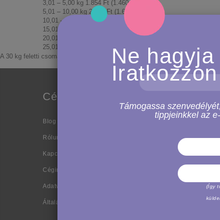
3,01 – 5,00 kg 1.854 Ft (1.460 + ÁFA)
5,01 – 10,00 kg 2.054 Ft (1.617 + ÁFA)
10,01 – 15,00 kg 2.154 Ft (1.696 + ÁFA)
15,01 – 20,00 kg 2.353 Ft (1.853 + ÁFA)
20,01 – 25,00 kg 2.654 Ft (2.090 + ÁFA)
25,01 – 30,00 kg 2.954 Ft (2.326 + ÁFA)
Ne hagyja 
A 30 kg feletti csomagokat a legjobb ár elérése érdekében egyedileg kell árajá
Iratkozzon
Cég
Ügyfé
Támogassa szenvedélyét, é
tippjeinkkel az 
Blog
Szállítás
Rólunk
Szállítási 
Kapcsolatfelvétel
Visszaküld
csomagok
Céginformáció
Gyakran i
Adatvédelem és biztonság
(Így 
Kiemelt t
külde
Általános Szerződési Feltételek
Legnépsz