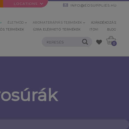
LOCATIONS
INFO@EOSUPPLIES.HU
ÉLETMÓD
AROMATERÁPIÁS TERMÉKEK
AJÁNDÉKOZÁS
IÓS TERMÉKEK
ÚJRA ELÉRHETŐ TERMÉKEK
ITOVI
BLOG
0
rosúrák