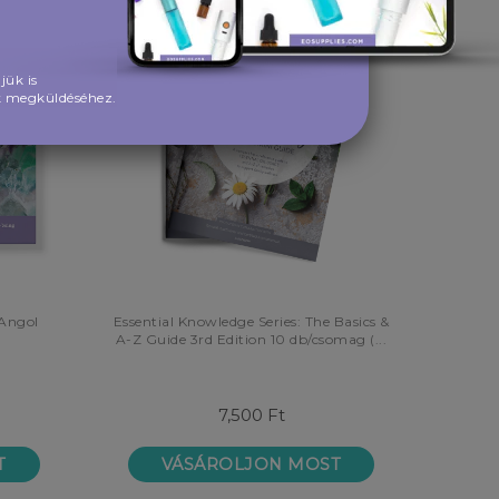
jük is
ek megküldéséhez.
 Angol
Essential Knowledge Series: The Basics &
A-Z Guide 3rd Edition 10 db/csomag (...
7,500 Ft
T
VÁSÁROLJON MOST