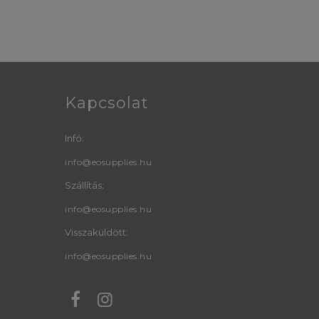
Kapcsolat
Infó:
info@eosupplies.hu
Szállítás:
info@eosupplies.hu
Visszaküldött:
info@eosupplies.hu