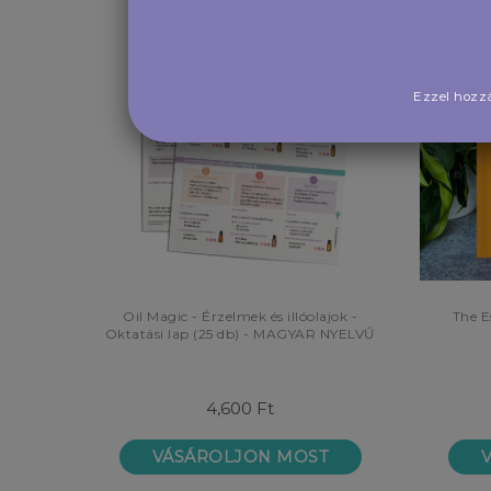
Ezzel hozzá
Oil Magic - Érzelmek és illóolajok -
The E
Oktatási lap (25 db) - MAGYAR NYELVŰ
4,600 Ft
VÁSÁROLJON MOST