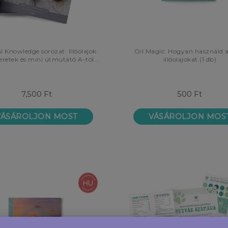
l Knowledge sorozat: Illóolajok:
Oil Magic: Hogyan használd 
retek és mini útmutató A-tól...
illóolajokat (1 db)
7,500 Ft
500 Ft
VÁSÁROLJON MOST
VÁSÁROLJON MOS