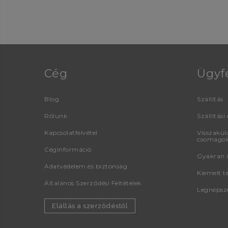
Cég
Ügyf
Blog
Szállítás
Rólunk
Szállítási 
Kapcsolatfelvétel
Visszaküld
csomago
Céginformáció
Gyakran i
Adatvédelem és biztonság
Kiemelt t
Általános Szerződési Feltételek
Legnépsz
Elállás a szerződéstől