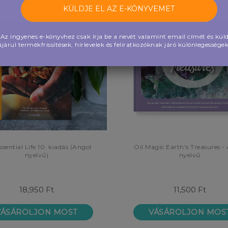
Az ingyenes e-könyvhez csak írja be a nevét valamint email címét és küld
járul termékfrissítések, hírlevelek és feliratkozóknak járó különlegesség
ssential Life 10. kiadás (Angol
Oil Magic Earth's Treasures -
nyelvű)
nyelvű
18,950 Ft
11,500 Ft
VÁSÁROLJON MOST
VÁSÁROLJON MOS