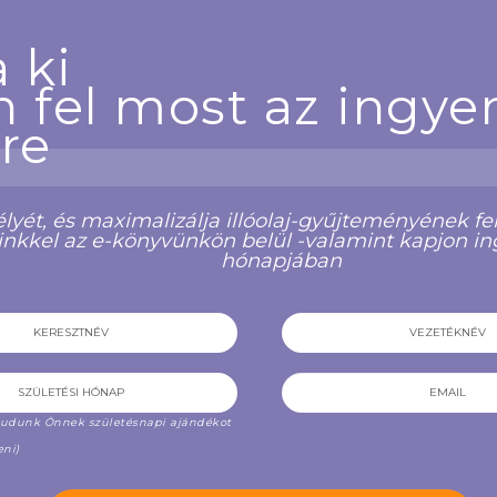
 ki
n fel most az ingye
re
ic Emotions: Hogyan használd a
MyMakes: Kényeztető kisállat
ét, és maximalizálja illóolaj-gyűjteményének fel
olajokat az érzelmi jóléthez (1...
kutyák számára (Magyar ny
einkkel az e-könyvünkön belül -valamint kapjon i
hónapjában
500 Ft
1,990 Ft
VÁSÁROLJON MOST
VÁSÁROLJON MOS
 tudunk Önnek születésnapi ajándékot
eni)