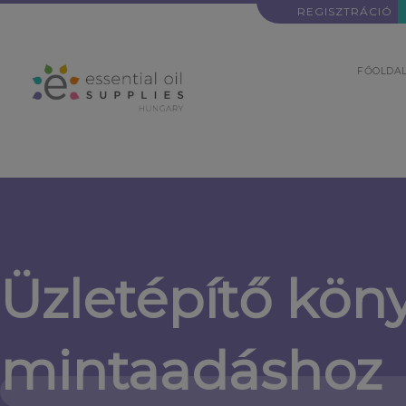
REGISZTRÁCIÓ
FŐOLDA
Üzletépítő köny
mintaadáshoz