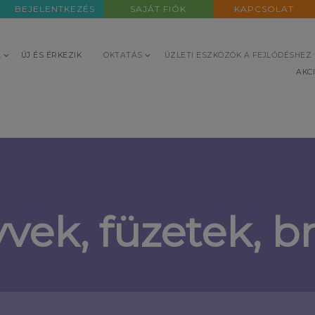
BEJELENTKEZÉS
SAJÁT FIÓK
KAPCSOLAT
L
ÚJ ÉS ÉRKEZIK
OKTATÁS
ÜZLETI ESZKÖZÖK A FEJLŐDÉSHEZ
AKC
vek, füzetek, b