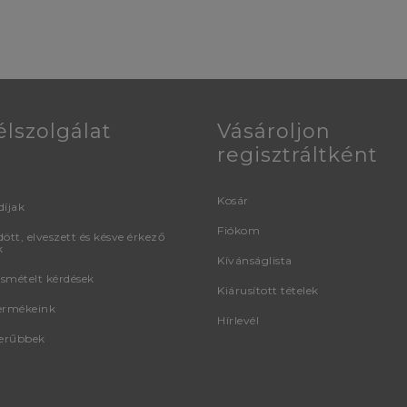
élszolgálat
Vásároljon
regisztráltként
Kosár
díjak
Fiókom
ött, elveszett és késve érkező
k
Kívánságlista
smételt kérdések
Kiárusított tételek
ermékeink
Hírlevél
erűbbek