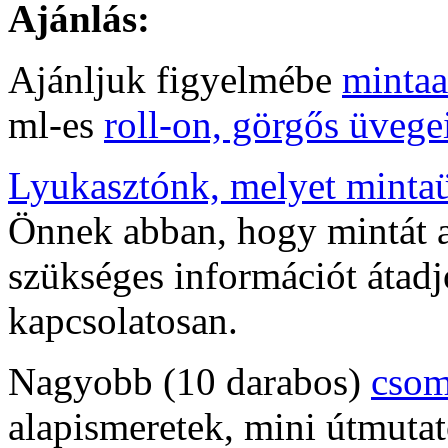
Ajánlás:
Ajánljuk figyelmébe
mintaa
ml-es
roll-on, görgős üvege
Lyukasztónk, melyet minta
Önnek abban, hogy mintát a
szükséges információt átadj
kapcsolatosan.
Nagyobb (10 darabos)
cso
alapismeretek, mini útmutat