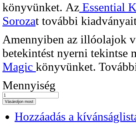
könyvünket.
Az
Essential 
Soroza
t további kiadványai
Amennyiben az illóolajok v
betekintést nyerni tekintse
Magic
könyvünket.
Tovább
Mennyiség
Vásároljon most
Hozzáadás a kívánságlis