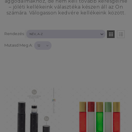
aggodalmakhoz, de nem kell tovább keresgélnie
– jóléti kellékeink választéka készen áll az Ön
számára. Válogasson kedvére kellékeink között.
Rendezés:
Mutasd Meg A: