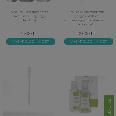
15 ml-es, Levegőmentes
2 ml-es (5 db) zöld színű
parfümös üveg (egy
görgős, Roll-on
darabos)
mintaüvegek, rozsdamentes
acélgolyó...
2,500 Ft
2,000 Ft
VÁSÁROLJON MOST
VÁSÁROLJON MOST