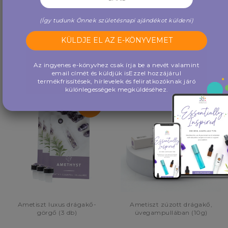
(Így tudunk Önnek születésnapi ajándékot küldeni)
14,000 Ft
2,500 Ft
BŐVEBBEN
VÁSÁROLJON MOST
Az ingyenes e-könyvhez csak írja be a nevét valamint
email címét és küldjük is
Ezzel hozzájárul
termékfrissítések, hírlevelek és feliratkozóknak járó
különlegességek megküldéséhez.
VÁRÓLISTÁRA
JELENTKEZÉS
Ametiszt luxus drágakő-
Ametiszt zúzott drágakő,
görgő (3 db)
üvegampullában (10g)