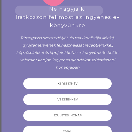
Affirmation Cards by Jacqui
fehér színben
Ne hagyja ki
Fallon-Holloway & Daniel
Fallo...
Iratkozzon fel most az ingyenes e-
14,500 Ft
1,100 Ft
könyvünkre
VÁSÁROLJON MOST
VÁSÁROLJON MOST
Támogassa szenvedélyét, és maximalizálja illóolaj-
gyűjteményének felhasználását receptjeinkkel,
képzéseinkkel és tippjeinkkel az e-könyvünkön belül -
valamint kapjon ingyenes ajándékot születésnapi
VÁRÓLISTÁRA
hónapjában
JELENTKEZÉS
Amazonit drágaköves
Ametiszt görgős üveg szett
fiolanyaklánc
- MAGYAR nyelvű