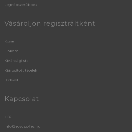
Legnépszerűbbek
Vásároljon regisztráltként
Kosár
Fiókom
Kívánságlista
Kiárusított tételek
Hírlevél
Kapcsolat
Infó:
info@eosupplies.hu