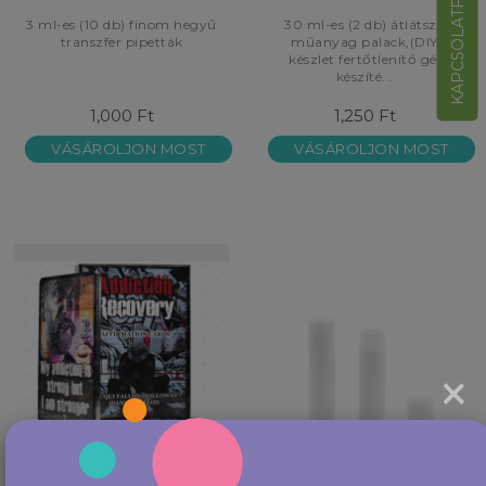
KAPCSOLATFELVÉTEL
3 ml-es (10 db) finom hegyű
30 ml-es (2 db) átlátszó
transzfer pipetták
műanyag palack,(DIY
készlet fertőtlenítő gél
készíté...
1,000 Ft
1,250 Ft
VÁSÁROLJON MOST
VÁSÁROLJON MOST
×
Addiction Recovery
Ajakbalzsam tok, (5 db)