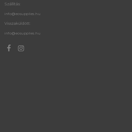
Szállítás:
info@eosupplies.hu
Visszaküldött:
info@eosupplies.hu