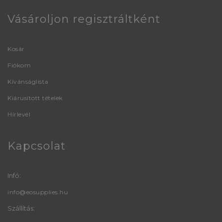
Vásároljon regisztráltként
Kosár
Fiókom
Kívánságlista
Kiárusított tételek
Hírlevél
Kapcsolat
Infó:
info@eosupplies.hu
Szállítás: