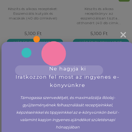
Készíts és alkoss recepteket:
Készíts és alkoss
Esszenciális kutyák és
receptkönyv az
macskák (40 db címkével)
esszenciálisan tiszta
otthonért (40 db címk...
×
5,100 Ft
5,100 Ft
VÁSÁROLJON MOST
VÁSÁROLJON MOST
Ne hagyja ki
Iratkozzon fel most az ingyenes e-
könyvünkre
Támogassa szenvedélyét, és maximalizálja illóolaj-
gyűjteményének felhasználását receptjeinkkel,
képzéseinkkel és tippjeinkkel az e-könyvünkön belül -
valamint kapjon ingyenes ajándékot születésnapi
hónapjában