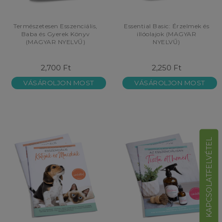
Természetesen Esszenciális,
Essential Basic: Érzelmek és
Baba és Gyerek Könyv
illóolajok (MAGYAR
(MAGYAR NYELVŰ)
NYELVŰ)
2,700 Ft
2,250 Ft
VÁSÁROLJON MOST
VÁSÁROLJON MOST
KAPCSOLATFELVÉTEL