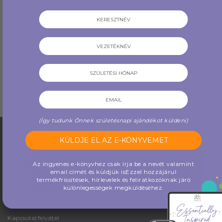
Készíts és alkoss receptek:
Essential Knowledge Series:
Esszenciális lovak (40 db
The Basics & A-Z Guide 3rd
címkével)
Edition 10 db/csomag (...
5,100 Ft
7,500 Ft
VÁSÁROLJON MOST
VÁSÁROLJON MOST
(Így tudunk Önnek születésnapi ajándékot küldeni)
Cég
Az ingyenes e-könyvhez csak írja be a nevét valamint
email címét és küldjük is
Ezzel hozzájárul
termékfrissítések, hírlevelek és feliratkozóknak járó
Blog
különlegességek megküldéséhez.
Rólunk
Kapcsolatfelvétel