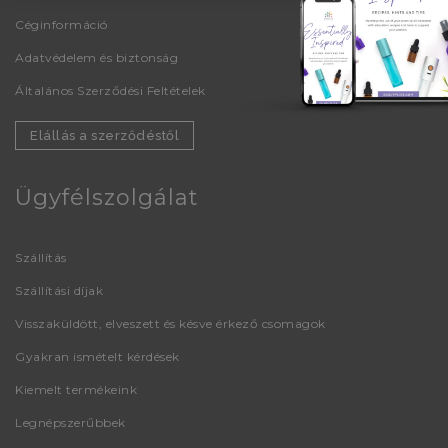
Céginformáció
Adatvédelem és biztonság
Általános Szerződési Feltételek
Elállás a szerződéstől
Ügyfélszolgálat
Szállítás
Szállítási díjak
Visszaküldött, elveszett és késve érkező csomagok
Gyakran ismételt kérdések
Kiemelt termékeink
Legnépszerűbbek