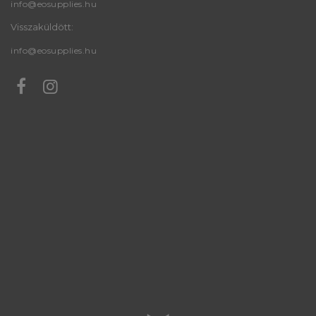
info@eosupplies.hu
Visszaküldött:
info@eosupplies.hu