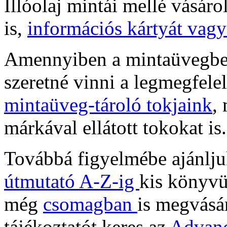
Illóolaj mintái mellé vásáro
is,
információs kártyát vag
Amennyiben a mintaüvegbe k
szeretné vinni a legmegfelel
mintaüveg-tároló tokjaink
,
márkával ellátott tokokat i
Továbbá figyelmébe ajánlj
útmutató A-Z-ig
kis könyvü
még
csomagban
is megvásár
tájékoztatót keres az
Advanc