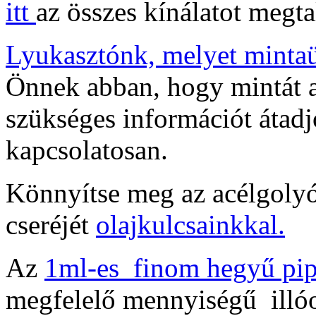
itt
az összes kínálatot megtal
Lyukasztónk, melyet minta
Önnek abban, hogy mintát a
szükséges információt átadj
kapcsolatosan.
Könnyítse meg az acélgolyók
cseréjét
olajkulcsainkkal.
Az
1ml-es finom hegyű pip
megfelelő mennyiségű illóo