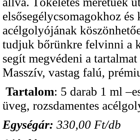
állva. Tökéletes méretűek 
elsősegélycsomagokhoz és 
acélgolyójának köszönhető
tudjuk bőrünkre felvinni a k
segít megvédeni a tartalmat 
Masszív, vastag falú, prém
Tartalom
: 5 darab 1 ml –e
üveg, rozsdamentes acélgol
Egységár:
330,00
Ft/db