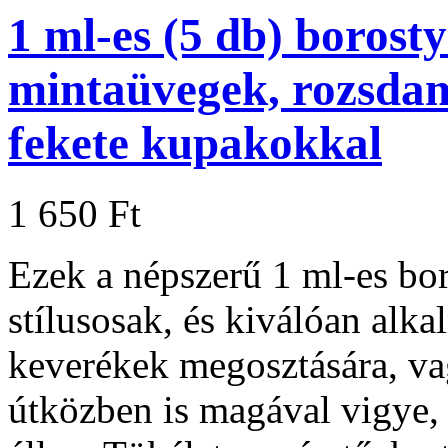
1 ml-es (5 db) borost
mintaüvegek, rozsdam
fekete kupakokkal
1 650 Ft
Ezek a népszerű 1 ml-es bo
stílusosak, és kiválóan alka
keverékek megosztására, vag
útközben is magával vigye,