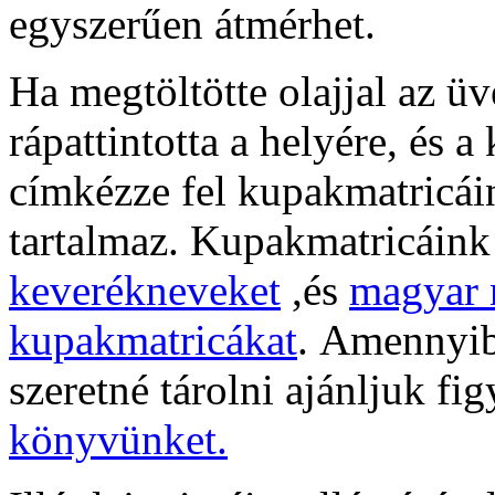
egyszerűen átmérhet.
Ha megtöltötte olajjal az üv
rápattintotta a helyére, és a
címkézze fel kupakmatricáin
tartalmaz. Kupakmatricáink
keverékneveket
,és
magyar 
kupakmatricákat
.
Amennyibe
szeretné tárolni ajánljuk f
könyvünket.