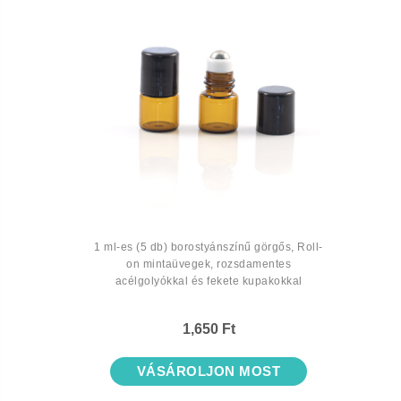
1 ml-es (5 db) borostyánszínű görgős, Roll-
on mintaüvegek, rozsdamentes
acélgolyókkal és fekete kupakokkal
1,650 Ft
VÁSÁROLJON MOST