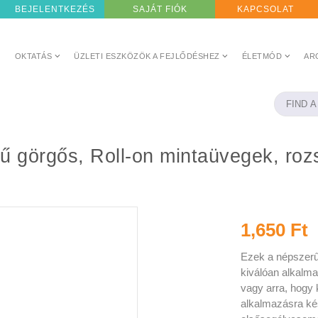
BEJELENTKEZÉS
SAJÁT FIÓK
KAPCSOLAT
OKTATÁS
ÜZLETI ESZKÖZÖK A FEJLŐDÉSHEZ
ÉLETMÓD
AR
kal és
1,650 Ft
Ezek a népszerű
kiválóan alkalm
vagy arra, hogy 
alkalmazásra ké