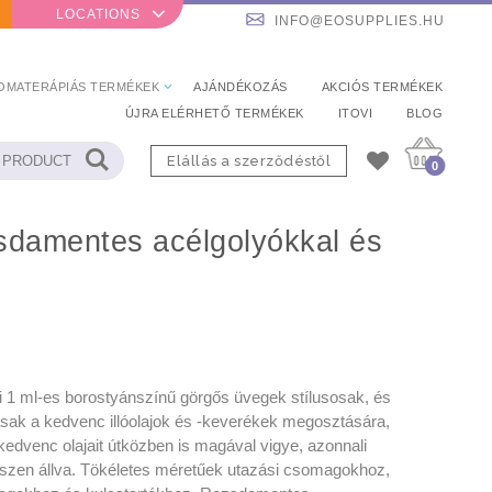
LOCATIONS
INFO@EOSUPPLIES.HU
OMATERÁPIÁS TERMÉKEK
AJÁNDÉKOZÁS
AKCIÓS TERMÉKEK
ÚJRA ELÉRHETŐ TERMÉKEK
ITOVI
BLOG
Elállás a szerződéstől
0
 1 ml-es borostyánszínű görgős üvegek stílusosak, és
asak a kedvenc illóolajok és -keverékek megosztására,
kedvenc olajait útközben is magával vigye, azonnali
szen állva. Tökéletes méretűek utazási csomagokhoz,