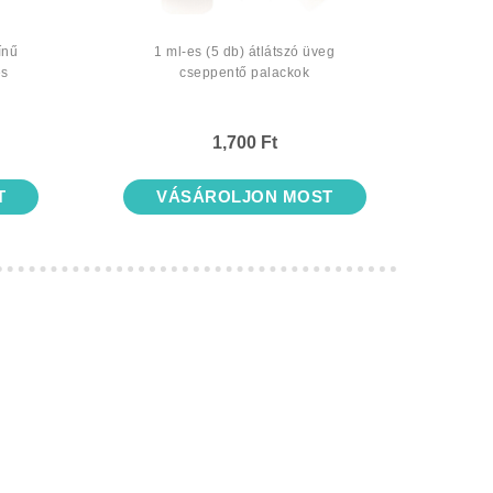
ínű
1 ml-es (5 db) átlátszó üveg
1 ml-e
és
cseppentő palackok
1,700 Ft
T
VÁSÁROLJON MOST