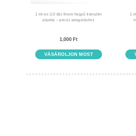
1 ml-es (10 db) finom hegyű transzfer
1 m
gerek,
pipetta – precíz adagoláshoz
m
mentes
1,000 Ft
VÁSÁROLJON MOST