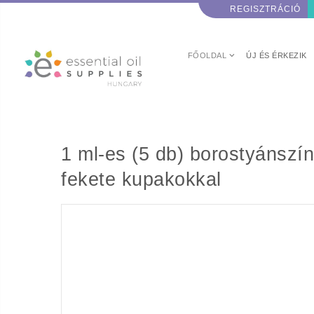
REGISZTRÁCIÓ
FŐOLDAL
ÚJ ÉS ÉRKEZIK
1 ml-es (5 db) borostyánszínű görgős, Roll-on mintaüvegek, rozsdamentes acélgolyók
fekete kupakokkal