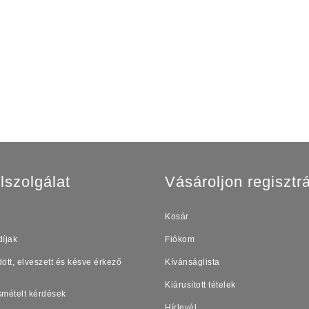
lszolgálat
Vásároljon regisztrá
Kosár
díjak
Fiókom
ött, elveszett és késve érkező
Kívánságlista
Kiárusított tételek
smételt kérdések
Hírlevél