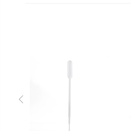
JOIN
WAITLIST