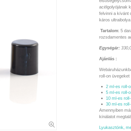
elsősegélycsom
acélgolyójának 
felvinni a kívánt
káros ultraiboly
Tartalom
: 5 da
rozsdamentes ac
Egységár:
330,
Ajánlás :
Webáruházunkban
roll-on üvegeket
2 ml-es roll-
5 ml-es roll-
10 ml-es roll
30 ml-es roll
Amennyiben más s
kínálatot megtalá
Lyukasztónk, me