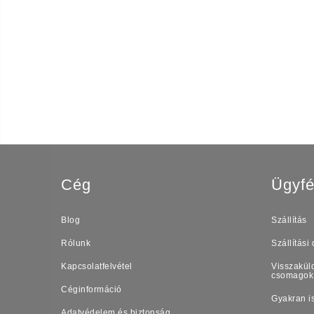
Cég
Ügyfé
Blog
Szállítás
Rólunk
Szállítási 
Kapcsolatfelvétel
Visszaküld
csomagok
Céginformáció
Gyakran i
Adatvédelem és biztonság