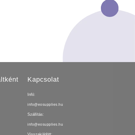
ltként
Kapcsolat
Infó:
info@eosupplies.hu
Szállítás:
info@eosupplies.hu
Visszaküldött: