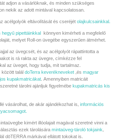
tát adjon a vásárlóknak, és minden szükséges
jon nekik az adott mintával kapcsolatosan.
 acélgolyók eltávolítását és cseréjét
olajkulcsainkkal.
 hegyű pipettáinkkal
könnyen kimérheti a megfelelő
laját, melyet Roll-on üvegébe egyszerűen átmérhet.
ajjal az üvegcsét, és az acélgolyót rápattintotta a
pakot is rá rakta az üvegre, címkézze fel
al az üveget, hogy tudja, mit tartalmaz.
 között
talál
doTerra keverékneveket
,és
magyar
ajos kupakmatricákat
.
Amennyiben matricáit
zeretné tárolni ajánljuk figyelmébe
kupakmatricás kis
ellé vásárolhat, de akár ajándékozhat is,
információs
rtyacsomagot.
taüvegbe kimért illóolajait magával szeretné vinni a
választás ezek tárolására
mintaüveg-tároló tokjaink
,
lál dōTERRA márkával ellátott tokokat is.