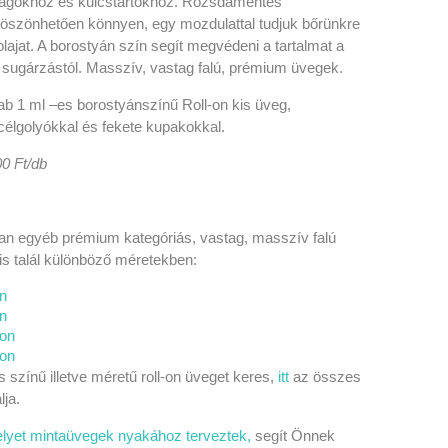
agokhoz és kulcstartókhoz.
Rozsdamentes
köszönhetően könnyen, egy mozdulattal tudjuk bőrünkre
 olajat. A borostyán szín segít megvédeni a tartalmat a
a sugárzástól. Masszív, vastag falú, prémium üvegek.
rab 1 ml –es borostyánszínű Roll-on kis üveg,
élgolyókkal és fekete kupakokkal.
00
Ft/db
 egyéb prémium kategóriás, vastag, masszív falú
 is talál különböző méretekben:
on
on
-on
-on
zínű illetve méretű roll-on üveget keres,
itt
az összes
lja.
lyet mintaüvegek nyakához terveztek,
segít Önnek