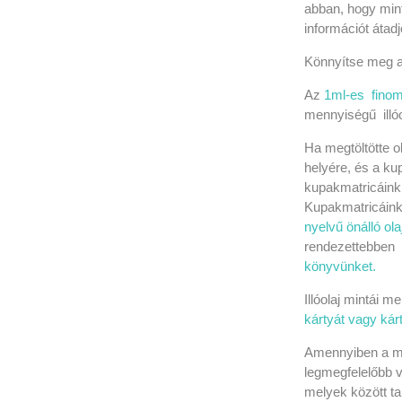
abban, hogy min
információt átad
Könnyítse meg az
Az
1ml-es finom
mennyiségű illóo
Ha megtöltötte ol
helyére, és a ku
kupakmatricáinkk
Kupakmatricáink
nyelvű önálló ol
rendezettebben s
könyvünket.
Illóolaj mintái m
kártyát vagy ká
Amennyiben a min
legmegfelelőbb 
melyek között ta