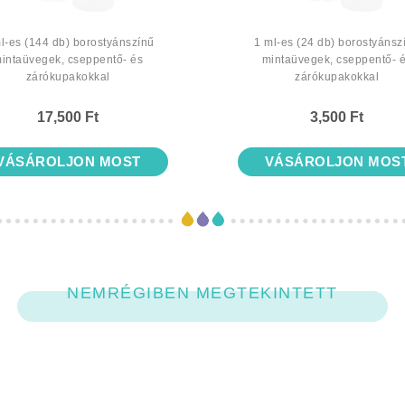
l-es (144 db) borostyánszínű
1 ml-es (24 db) borostyánsz
intaüvegek, cseppentő- és
mintaüvegek, cseppentő- 
zárókupakokkal
zárókupakokkal
17,500 Ft
3,500 Ft
VÁSÁROLJON MOST
VÁSÁROLJON MOS
NEMRÉGIBEN MEGTEKINTETT