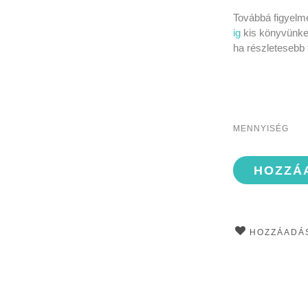
Továbbá figyelmé
ig
kis könyvünke
ha részletesebb 
MENNYISÉG
HOZZÁ
HOZZÁADÁS