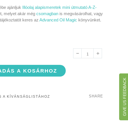
be ajánljuk
Illóolaj alapismeretek mini útmutató A-Z-
t, melyet akár még
csomagban
is megvásárolhat, vagy
tájékoztatót keres az
Advanced Oil Magic
könyvünket.
ADÁS A KOSÁRHOZ
GIVE US FEEDBACK
SHARE
 A KÍVÁNSÁGLISTÁHOZ