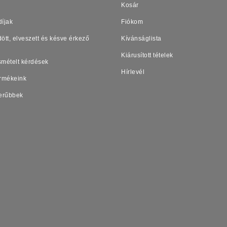
Kosár
díjak
Fiókom
ött, elveszett és késve érkező
Kívánságlista
Kiárusított tételek
smételt kérdések
Hírlevél
ermékeink
erűbbek