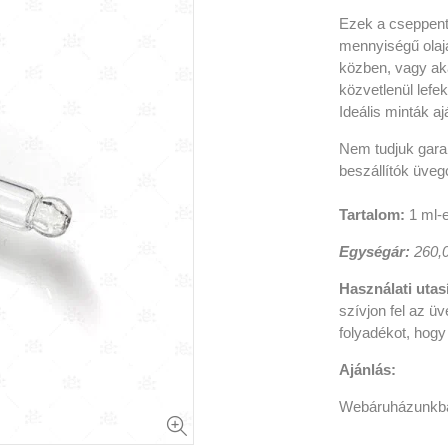
Ezek a cseppent
mennyiségű olaja
közben, vagy ak
közvetlenül lefek
Ideális minták a
Nem tudjuk gara
beszállítók üveg
Tartalom:
1
ml-
Egységár:
260,
Használati utas
szívjon fel az ü
folyadékot, hogy
Ajánlás:
Webáruházunkba