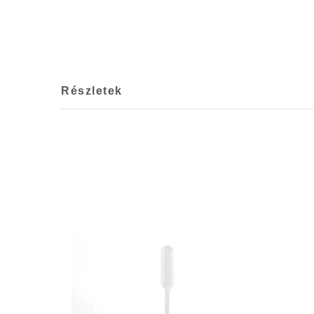
Részletek
JOIN
WAITLIST