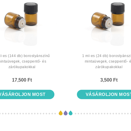
l-es (144 db) borostyánszínű
1 ml-es (24 db) borostyánsz
intaüvegek, cseppentő- és
mintaüvegek, cseppentő- 
zárókupakokkal
zárókupakokkal
17,500 Ft
3,500 Ft
VÁSÁROLJON MOST
VÁSÁROLJON MOS