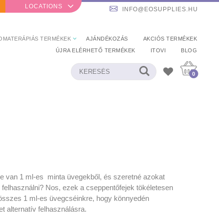
LOCATIONS
INFO@EOSUPPLIES.HU
OMATERÁPIÁS TERMÉKEK
AJÁNDÉKOZÁS
AKCIÓS TERMÉKEK
ÚJRA ELÉRHETŐ TERMÉKEK
ITOVI
BLOG
0
e van 1 ml-es minta üvegekből, és szeretné azokat
 felhasználni? Nos, ezek a cseppentőfejek tökéletesen
 összes 1 ml-es üvegcséinkre, hogy könnyedén
t alternatív felhasználásra.