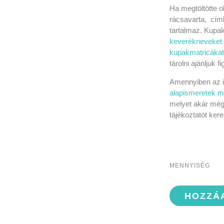
Ha megtöltötte ol
rácsavarta, címk
tartalmaz. Kupak
keverékneveket
kupakmatricákat
tárolni ajánljuk 
Amennyiben az il
alapismeretek mi
melyet akár mé
tájékoztatót ker
MENNYISÉG
HOZZÁ