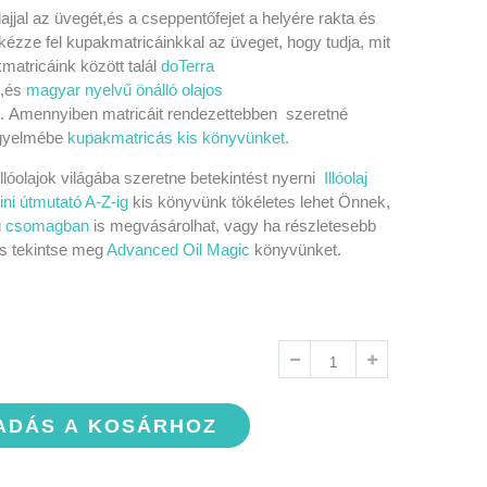
ajjal az üvegét,és a cseppentőfejet a helyére rakta és
ézze fel kupakmatricáinkkal az üveget, hogy tudja, mit
matricáink között talál
doTerra
,és
magyar nyelvű önálló olajos
. Amennyiben matricáit rendezettebben szeretné
figyelmébe
kupakmatricás kis könyvünket.
lóolajok világába szeretne betekintést nyerni
Illóolaj
ni útmutató A-Z-ig
kis könyvünk tökéletes lehet Önnek,
g
csomagban
is megvásárolhat, vagy ha részletesebb
es tekintse meg
Advanced Oil Magic
könyvünket.
ADÁS A KOSÁRHOZ