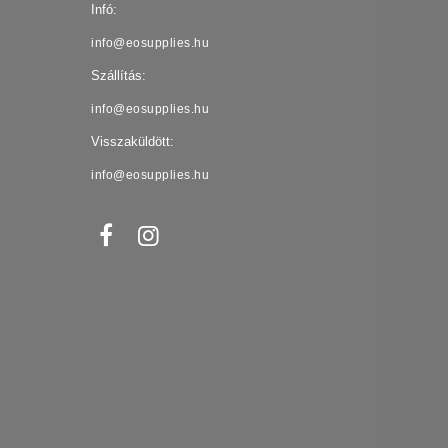
Infó:
info@eosupplies.hu
Szállítás:
info@eosupplies.hu
Visszaküldött:
info@eosupplies.hu