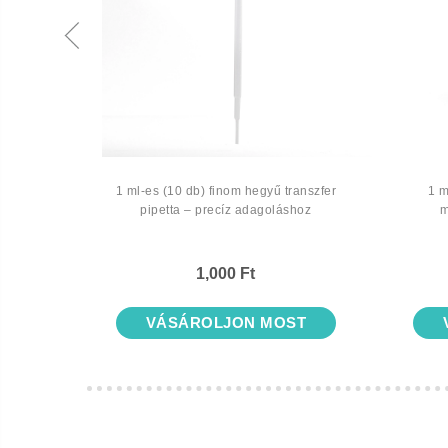
1 ml-es (10 db) finom hegyű transzfer
1 m
gerek,
pipetta – precíz adagoláshoz
m
mentes
1,000 Ft
VÁSÁROLJON MOST