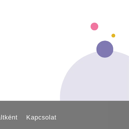
ltként
Kapcsolat