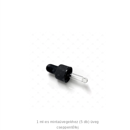
1 ml-es mintaüvegekhez (5 db) üveg
cseppentőfej