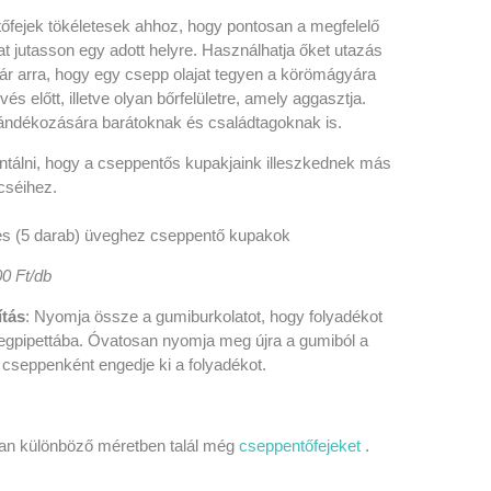
őfejek tökéletesek ahhoz, hogy pontosan a megfelelő
t jutasson egy adott helyre. Használhatja őket utazás
ár arra, hogy egy csepp olajat tegyen a körömágyára
vés előtt, illetve olyan bőrfelületre, amely aggasztja.
jándékozására barátoknak és családtagoknak is.
ntálni, hogy a cseppentős kupakjaink illeszkednek más
cséihez.
es (5 darab) üveghez cseppentő kupakok
0
0 Ft/db
ítás
: Nyomja össze a gumiburkolatot, hogy folyadékot
vegpipettába. Óvatosan nyomja meg újra a gumiból a
 cseppenként engedje ki a folyadékot.
n különböző méretben talál még
cseppentőfejeket
.