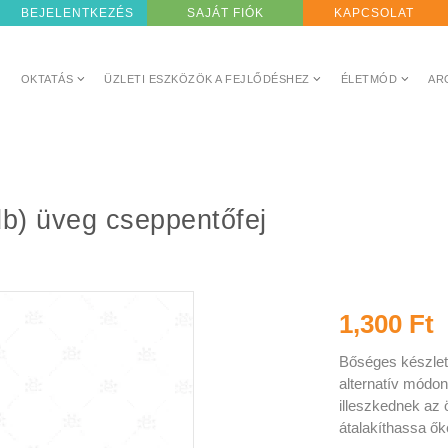
BEJELENTKEZÉS
SAJÁT FIÓK
KAPCSOLAT
OKTATÁS
ÜZLETI ESZKÖZÖK A FEJLŐDÉSHEZ
ÉLETMÓD
AR
b) üveg cseppentőfej
1,300 Ft
Bőséges készlet
alternatív módon
illeszkednek az
átalakíthassa őke