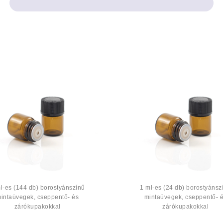
l-es (144 db) borostyánszínű
1 ml-es (24 db) borostyánsz
intaüvegek, cseppentő- és
mintaüvegek, cseppentő- 
zárókupakokkal
zárókupakokkal