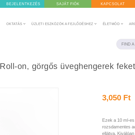
BEJELENTKEZÉS
SAJÁT FIÓK
KAPCSOLAT
OKTATÁS
ÜZLETI ESZKÖZÖK A FEJLŐDÉSHEZ
ÉLETMÓD
AR
nű Roll-on, görgős üveghengerek fek
3,050 Ft
Ezek a 10 ml-es
rozsdamentes ac
ellátva. Kiválóa