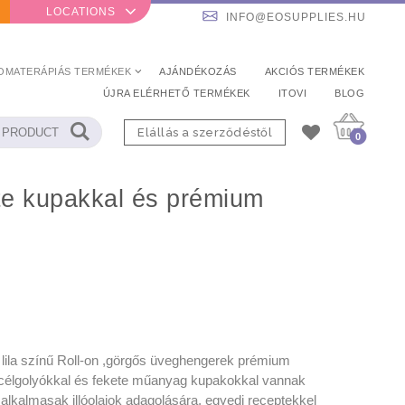
LOCATIONS
INFO@EOSUPPLIES.HU
OMATERÁPIÁS TERMÉKEK
AJÁNDÉKOZÁS
AKCIÓS TERMÉKEK
ÚJRA ELÉRHETŐ TERMÉKEK
ITOVI
BLOG
Elállás a szerződéstől
0
ete kupakkal és prémium
 lila színű Roll-on ,görgős üveghengerek prémium
élgolyókkal és fekete műanyag kupakokkal vannak
n alkalmasak illóolajok adagolására, egyedi receptekkel