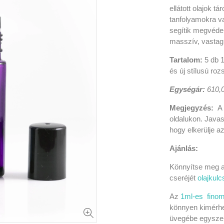
ellátott olajok t
tanfolyamokra v
segítik megvédeni
masszív, vastag 
Tartalom:
5 db 1
és új stílusú ro
Egységár:
610,0
Megjegyzés:
A
oldalukon.
Javas
hogy elkerülje a
Ajánlás:
Könnyítse meg a 
cseréjét
olajkulc
Az
1ml-es finom
könnyen kimérhet
üvegébe egyszer