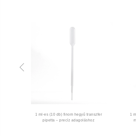
JOIN
WAITLIST
A®
1 ml-es (10 db) finom hegyű transzfer
1 m
örgős
pipetta – precíz adagoláshoz
m
kal és
al