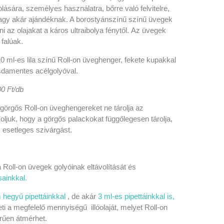
árolására, személyes használatra, bőrre való felvitelre,
agy akár ajándéknak.
A borostyánszínű színű üvegek
 az olajakat a káros ultraibolya fénytől.
Az üvegek
falúak.
0 ml-es lila színű Roll-on üveghenger, fekete kupakkal
zsdamentes acélgolyóval.
0 Ft/db
 görgős Roll-on üveghengereket ne tárolja az
oljuk, hogy a görgős palackokat függőlegesen tárolja,
z esetleges szivárgást.
Roll-on üvegek golyóinak eltávolítását és
sainkkal.
 hegyű pipettáinkkal
, de akár
3 ml-es pipettáinkkal is,
i a megfelelő mennyiségű illóolaját, melyet Roll-on
űen átmérhet.