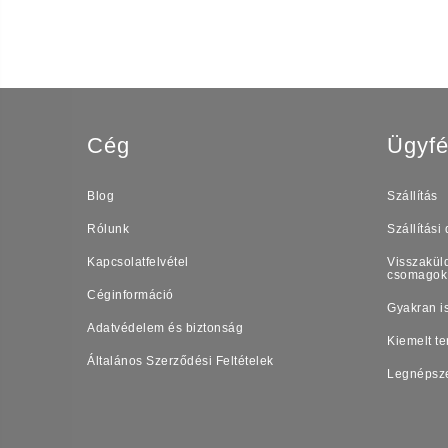
Cég
Ügyfé
Blog
Szállítás
Rólunk
Szállítási 
Kapcsolatfelvétel
Visszaküld
csomagok
Céginformáció
Gyakran i
Adatvédelem és biztonság
Kiemelt t
Általános Szerződési Feltételek
Legnépsz