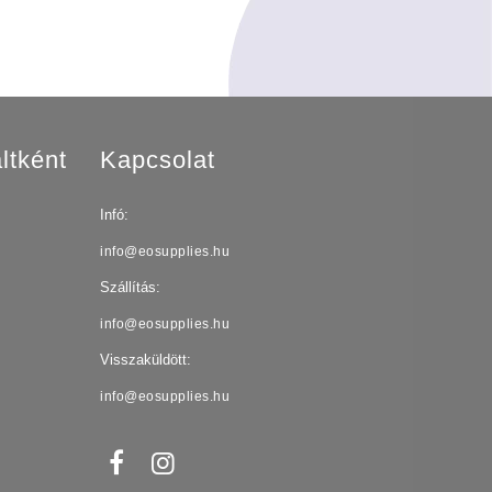
ltként
Kapcsolat
Infó:
info@eosupplies.hu
Szállítás:
info@eosupplies.hu
Visszaküldött:
info@eosupplies.hu