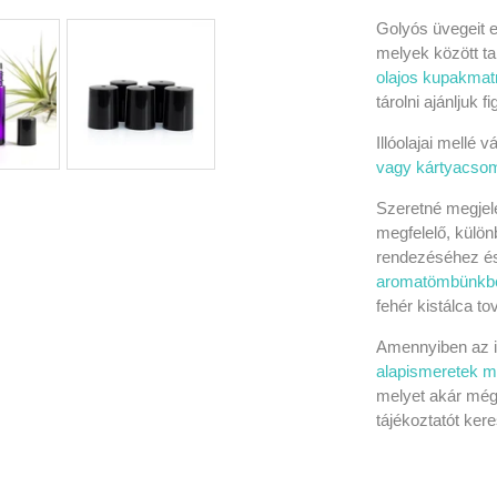
Golyós üvegeit e
melyek között ta
olajos kupakmat
tárolni ajánljuk 
Illóolajai mellé 
vagy kártyacso
Szeretné megjele
megfelelő, külön
rendezéséhez és
aromatömbünkb
fehér kistálca t
Amennyiben az il
alapismeretek mi
melyet akár mé
tájékoztatót ker