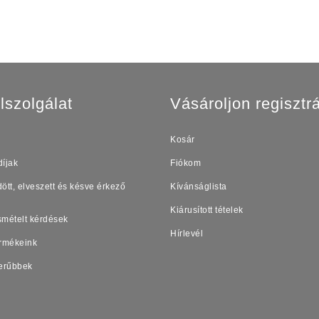
lszolgálat
Vásároljon regisztrá
Kosár
díjak
Fiókom
ött, elveszett és késve érkező
Kívánságlista
Kiárusított tételek
smételt kérdések
Hírlevél
ermékeink
erűbbek