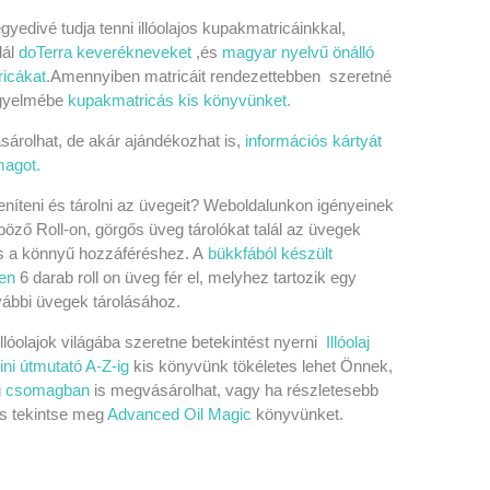
gyedivé tudja tenni illóolajos kupakmatricáinkkal,
lál
doTerra keverékneveket
,és
magyar nyelvű önálló
ricákat
.
Amennyiben matricáit rendezettebben szeretné
figyelmébe
kupakmatricás kis könyvünket.
vásárolhat, de akár ajándékozhat is,
információs kártyát
magot.
níteni és tárolni az üvegeit? Weboldalunkon igényeinek
böző Roll-on, görgős üveg tárolókat talál az üvegek
 a könnyű hozzáféréshez. A
bükkfából készült
en
6 darab roll on üveg fér el, melyhez tartozik egy
ovábbi üvegek tárolásához.
lóolajok világába szeretne betekintést nyerni
Illóolaj
ni útmutató A-Z-ig
kis könyvünk tökéletes lehet Önnek,
g
csomagban
is megvásárolhat, vagy ha részletesebb
es tekintse meg
Advanced Oil Magic
könyvünket.