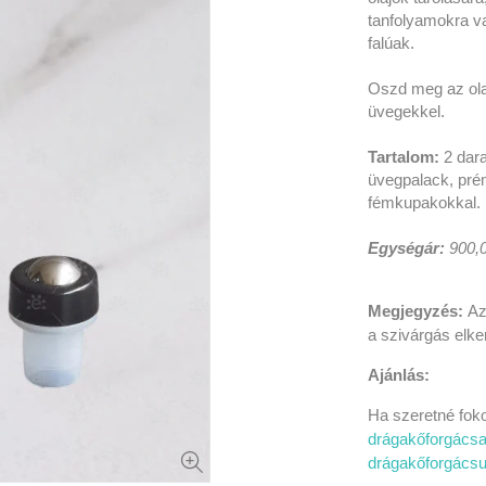
tanfolyamokra v
falúak.
Oszd meg az olaj
üvegekkel.
Tartalom:
2 dara
üvegpalack, pré
fémkupakokkal.
Egységár:
900,0
Megjegyzés:
Az
a szivárgás elker
Ajánlás:
Ha szeretné foko
drágakőforgács
drágakőforgácsu