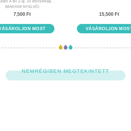
utató A-tól Z-ig. 10 db/csomag
(MAGYAR NYELVŰ)
7,500 Ft
15,500 Ft
VÁSÁROLJON MOST
VÁSÁROLJON MOS
NEMRÉGIBEN MEGTEKINTETT