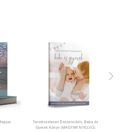
 Magyar
Természetesen Esszenciális, Baba és
Be
Gyerek Könyv (MAGYAR NYELVŰ)
ill