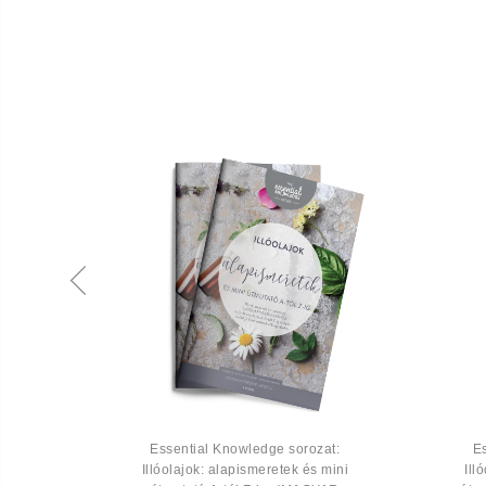
Érzelem
Essential Knowledge sorozat:
E
Illóolajok: alapismeretek és mini
Ill