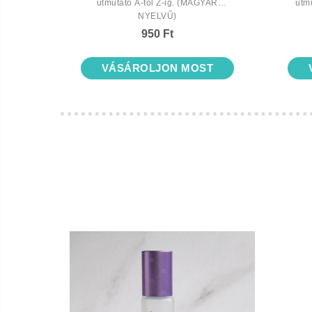
útmutató A-tól Z-ig. (MAGYAR
útm
NYELVŰ)
950 Ft
T
VÁSÁROLJON MOST