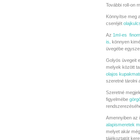
További roll-on 
Könnyítse meg a 
cseréjét
olajkulc
Az
1ml-es finom
is,
könnyen kimér
üvegébe egyszer
Golyós üvegeit e
melyek között ta
olajos kupakmat
szeretné tárolni
Szeretné megjele
figyelmébe
görg
rendszerezéséhe
Amennyiben az il
alapismeretek mi
melyet akár mé
tájékoztatót ker