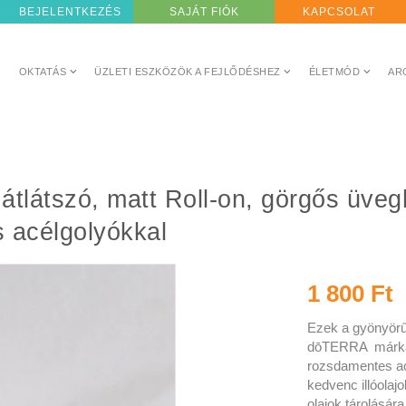
BEJELENTKEZÉS
SAJÁT FIÓK
KAPCSOLAT
OKTATÁS
ÜZLETI ESZKÖZÖK A FEJLŐDÉSHEZ
ÉLETMÓD
AR
m
 acélgolyókkal
1 800 Ft
Ezek a gyönyörű
dōTERRA márkaj
rozsdamentes ac
kedvenc illóolaj
olajok tárolására