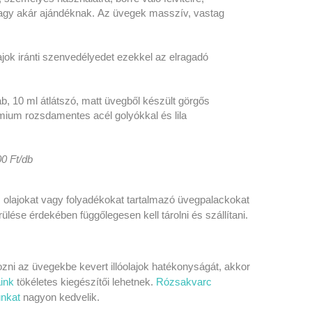
agy akár ajándéknak. Az üvegek masszív, vastag
ok iránti szenvedélyedet ezekkel az elragadó
b, 10 ml átlátszó, matt üvegből készült görgős
mium rozsdamentes acél golyókkal és lila
0 Ft/db
 olajokat vagy folyadékokat tartalmazó üvegpalackokat
ülése érdekében függőlegesen kell tárolni és szállítani.
zni az üvegekbe kevert illóolajok hatékonyságát, akkor
aink
tökéletes kiegészítői lehetnek.
Rózsakvarc
nkat
nagyon kedvelik.