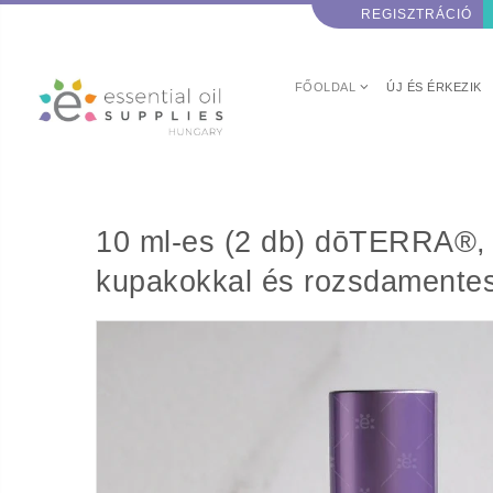
REGISZTRÁCIÓ
FŐOLDAL
ÚJ ÉS ÉRKEZIK
10 ml-es (2 db) dōTERRA®, átlátszó, matt Roll-on, görgős üveghengerek, lila fé
kupakokkal és rozsdamentes