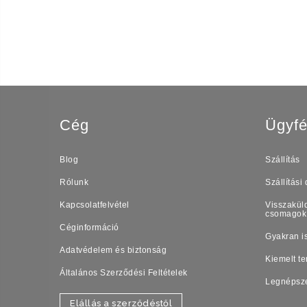
Cég
Ügyfé
Blog
Szállítás
Rólunk
Szállítási 
Kapcsolatfelvétel
Visszaküld
csomagok
Céginformáció
Gyakran i
Adatvédelem és biztonság
Kiemelt t
Általános Szerződési Feltételek
Legnépsz
Elállás a szerződéstől