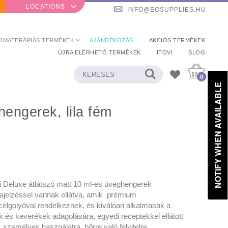
LOCATIONS
INFO@EOSUPPLIES.HU
OMATERÁPIÁS TERMÉKEK
AJÁNDÉKOZÁS
AKCIÓS TERMÉKEK
ÚJRA ELÉRHETŐ TERMÉKEK
ITOVI
BLOG
0
NOTIFY WHEN AVAILABLE
 Deluxe átlátszó matt 10 ml-es üveghengerek
elzéssel vannak ellátva,
amik prémium
élgolyóval rendelkeznek, és kiválóan alkalmasak a
ok és keverékek adagolására, egyedi receptekkel ellátott
, személyes használatra, bőrre való felvitelre,