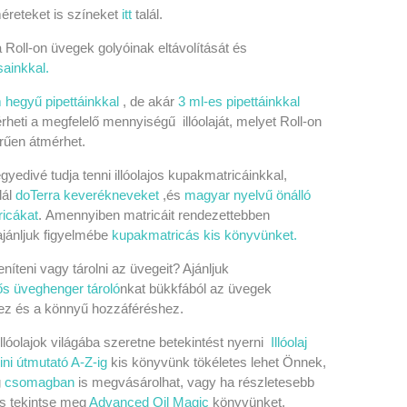
méreteket is színeket
itt
talál.
Roll-on üvegek golyóinak eltávolítását és
sainkkal.
 hegyű pipettáinkkal
, de akár
3 ml-es pipettáinkkal
heti a megfelelő mennyiségű illóolaját, melyet Roll-on
űen átmérhet.
gyedivé tudja tenni illóolajos kupakmatricáinkkal,
lál
doTerra keverékneveket
,és
magyar nyelvű önálló
ricákat
.
Amennyiben matricáit rendezettebben
 ajánljuk figyelmébe
kupakmatricás kis könyvünket.
níteni vagy tárolni az üvegeit? Ajánljuk
ős üveghenger tároló
nkat
bükkfából az üvegek
z és a könnyű hozzáféréshez.
lóolajok világába szeretne betekintést nyerni
Illóolaj
ni útmutató A-Z-ig
kis könyvünk tökéletes lehet Önnek,
g
csomagban
is megvásárolhat, vagy ha részletesebb
es tekintse meg
Advanced Oil Magic
könyvünket.