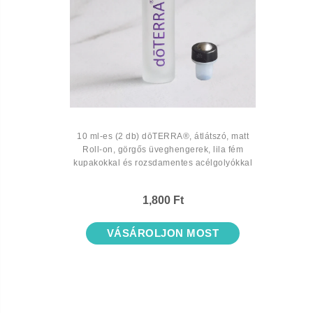
10 ml-es (2 db) dōTERRA®, átlátszó, matt
Roll-on, görgős üveghengerek, lila fém
kupakokkal és rozsdamentes acélgolyókkal
1,800 Ft
VÁSÁROLJON MOST