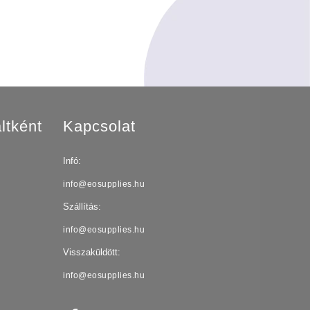
ltként
Kapcsolat
Infó:
info@eosupplies.hu
Szállítás:
info@eosupplies.hu
Visszaküldött:
info@eosupplies.hu