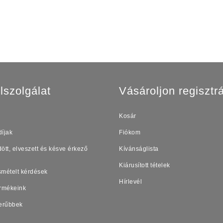
lszolgálat
Vásároljon regisztrá
Kosár
díjak
Fiókom
ött, elveszett és késve érkező
Kívánságlista
Kiárusított tételek
smételt kérdések
Hírlevél
ermékeink
erűbbek