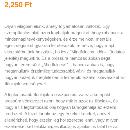
2,250 Ft
Olyan világban élünk, amely folyamatosan változik. Egy
szempillantás alatt azon kaphatjuk magunkat, hogy rohanunk a
mindennapi tevékenységeken, és érzelmeinket, mentális
egészségünket gyakran félretesszük, remélve, hogy majd
visszatérhetünk hozzájuk, ha lesz "Mindfulness időnk" (tudatos
jelenlét) magunkra. Ez a brossúra nemcsak abban segít,
hogyan teremtsünk „
M
indfulness
”-t, hanem abban is, hogy
megtanuljunk érzelmileg tudatosabbá válni, és megtanuljuk,
hogyan kezeljük megfelelően a felmerülő érzelmi kihívásokat az
illóolajok segítségével.
A legfontosabb illóolajokra összpontosítva ez a kompakt
brossúra végigvezet azon, hogy mik is azok az illóolajok, és
hogy a tíz legfontosabb olaj hogyan támogathatja az érzelmi
rendszert. A füzet tartalmaz egy érzelmi kereket, amivel
ellenőrizheti, hogy érzelmileg hol szeretne lenni, vagy milyen
érzelmeket kell feloldania, és illóolajos ajánlást is talál hozzá.