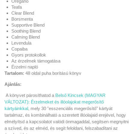
Oregánó
Teafa
Clear Blend
Borsmenta
Supportive Blend
Soothing Blend
Calming Blend
Levendula
Copaiba
Gyors protokollok
Az érzelmek támogatása
Érzelmi napló
Tartalom
:
48 oldal puha borítású könyv
Ajánlás:
A könyvet párosíthatod a
Belső Kincsek (MAGYAR
VÁLTOZAT): Érzelmeket és illóolajokat megerősítő
kártyáinkkal
, mely 30 "esszenciális megerősítő" kártyát
tartalmaz, és kombinálható a szeretett illóolajaid erejével, hogy
elmélyítsd a kapcsolatot valódi önmagaddal, segítsen megnyitni
a szíved, és az elméd, és segít feloldani, felszabadítani az