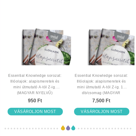
Essential Knowledge sorozat:
Essential Knowledge sorozat:
Illóolajok: alapismeretek és
Illóolajok: alapismeretek és
mini útmutató A-tól Z-ig.
mini útmutató A-tól Z-ig. 10
(MAGYAR NYELVŰ)
db/csomag (MAGYAR
NYELVŰ)
950 Ft
7,500 Ft
VÁSÁROLJON MOST
VÁSÁROLJON MOST