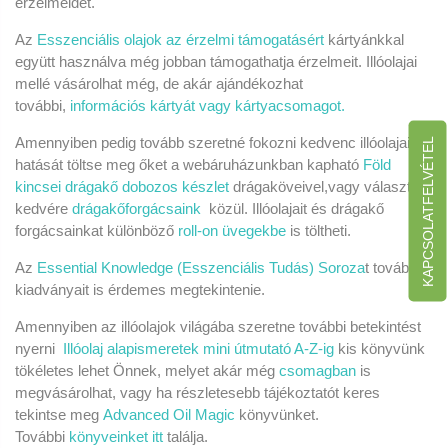
érzelmeidet.
Az
Esszenciális olajok az érzelmi támogatásért
kártyánkkal
együtt használva még jobban támogathatja érzelmeit. I
llóolajai
mellé vásárolhat még, de akár ajándékozhat
további,
információs kártyát vagy kártyacsomagot.
Amennyiben pedig tovább szeretné fokozni kedvenc illóolajai
KAPCSOLATFELVÉTEL
hatását töltse meg őket a webáruházunkban kapható
Föld
kincsei drágakő dobozos készlet
drágaköveivel,vagy választhat
kedvére
drágakőforgácsaink
közül. Illóolajait és drágakő
forgácsainkat különböző
roll-on üvegekbe
is töltheti.
Az
Essential Knowledge (Esszenciális Tudás) Soroza
t további
kiadványait is érdemes megtekintenie.
Amennyiben az illóolajok világába szeretne további betekintést
nyerni
Illóolaj alapismeretek mini útmutató A-Z-ig
kis könyvünk
tökéletes lehet Önnek, melyet akár még
csomagban
is
megvásárolhat, vagy ha részletesebb tájékoztatót keres
tekintse meg
Advanced Oil Magic
könyvünket.
További
könyveinket itt
találja.