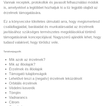
Vannak receptek, protokollok és javasolt felhasználási módok
is, amelyekkel a legtöbbet hozhatjuk ki a tíz legjobb olajból az
érzelmek támogatására.
Ez a könyvecske tökéletes útmutató arra, hogy megismertesd
családtagjaidat, barátaidat és munkatársaidat az érzelmeik
javításához szükséges természetes megoldásokkal történő
támogatásának koncepciójával. Nagyszerű ajándék lehet, hogy
tudasd valakivel, hogy törődsz vele.
Tartalomjegyzék:
Mik azok az érzelmek?
Mik az illóolajok?
Érzelmek és illóolajok
Támogató tulajdonságok
Lehetővé teszi a (negatív) érzelmek leküzdését
Orbitális érzelmek
Védelmi keverék
Tömjén
Vadnarancs
Citrom