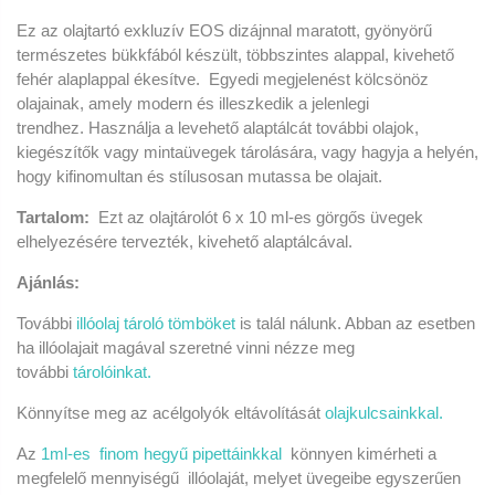
Ez az olajtartó exkluzív EOS dizájnnal maratott, gyönyörű
természetes bükkfából készült, többszintes alappal, kivehető
fehér alaplappal ékesítve. Egyedi megjelenést kölcsönöz
olajainak, amely modern és illeszkedik a jelenlegi
trendhez. Használja a levehető alaptálcát további olajok,
kiegészítők vagy mintaüvegek tárolására, vagy hagyja a helyén,
hogy kifinomultan és stílusosan mutassa be olajait.
Tartalom:
Ezt az olajtárolót 6 x 10 ml-es görgős üvegek
elhelyezésére tervezték, kivehető alaptálcával.
Ajánlás:
További
illóolaj tároló tömböket
is talál nálunk. Abban az esetben
ha illóolajait magával szeretné vinni nézze meg
további
tárolóinkat.
Könnyítse meg az acélgolyók eltávolítását
olajkulcsainkkal.
Az
1ml-es finom hegyű pipettáinkkal
könnyen kimérheti a
megfelelő mennyiségű illóolaját, melyet üvegeibe egyszerűen