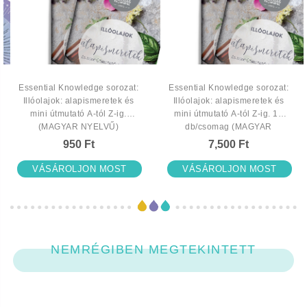
Essential Knowledge sorozat:
Essential Knowledge sorozat:
Illóolajok: alapismeretek és
Illóolajok: alapismeretek és
mini útmutató A-tól Z-ig.
mini útmutató A-tól Z-ig. 10
(MAGYAR NYELVŰ)
db/csomag (MAGYAR
NYELVŰ)
950 Ft
7,500 Ft
VÁSÁROLJON MOST
VÁSÁROLJON MOST
NEMRÉGIBEN MEGTEKINTETT