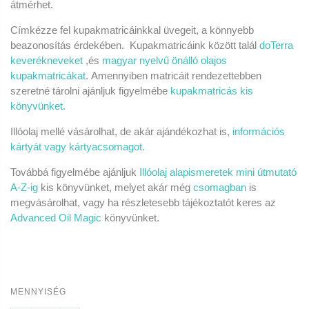
átmérhet.
Címkézze fel kupakmatricáinkkal üvegeit, a könnyebb
beazonosítás érdekében. Kupakmatricáink között
talál
doTerra
keverékneveket
,és
magyar nyelvű önálló olajos
kupakmatricákat
.
Amennyiben matricáit rendezettebben
szeretné tárolni ajánljuk figyelmébe
kupakmatricás kis
könyvünket.
Illóolaj mellé vásárolhat, de akár ajándékozhat is,
információs
kártyát vagy kártyacsomagot.
Továbbá figyelmébe ajánljuk
Illóolaj alapismeretek mini útmutató
A-Z-ig
kis könyvünket, melyet akár még
csomagban
is
megvásárolhat, vagy ha részletesebb tájékoztatót keres az
Advanced Oil Magic
könyvünket.
MENNYISÉG