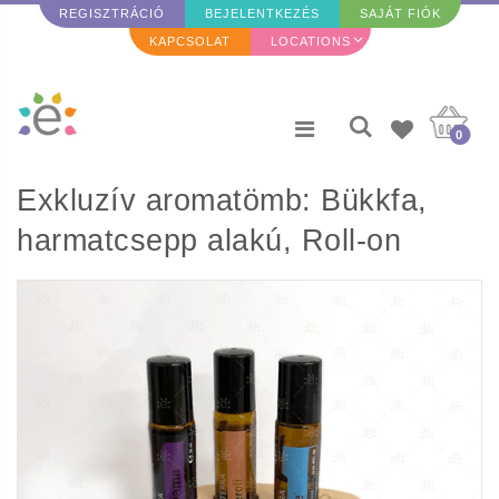
REGISZTRÁCIÓ
BEJELENTKEZÉS
SAJÁT FIÓK
KAPCSOLAT
LOCATIONS
0
Exkluzív aromatömb: Bükkfa,
harmatcsepp alakú, Roll-on
olajtároló (6 görgős üveg fér el
benne)