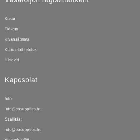
Kosár
Fiókom
Kívánságlista
Kiárusított tételek
Hírlevél
Kapcsolat
Infó:
info@eosupplies.hu
Szállítás:
info@eosupplies.hu
Visszaküldött: