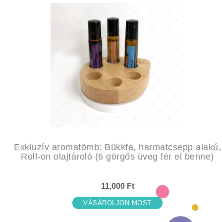
Exkluzív aromatömb: Bükkfa, harmatcsepp alakú,
Roll-on olajtároló (6 görgős üveg fér el benne)
11,000 Ft
VÁSÁROLJON MOST