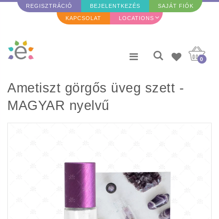
REGISZTRÁCIÓ
BEJELENTKEZÉS
SAJÁT FIÓK
KAPCSOLAT
LOCATIONS
0
Ametiszt görgős üveg szett -
MAGYAR nyelvű