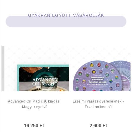
GYAKRAN EGYÜTT VÁSÁROLJÁK
Advanced Oil Magic 9. kiadás
Érzelmi varázs gyerekeknek -
- Magyar nyelvű
Érzelem kereső
16,250 Ft
2,600 Ft