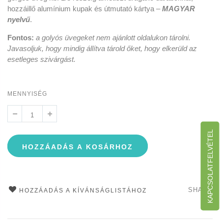
hozzáillő alumínium kupak és útmutató kártya –
MAGYAR
nyelvű
.
Fontos:
a golyós üvegeket nem ajánlott oldalukon tárolni.
Javasoljuk, hogy mindig állítva tárold őket, hogy elkerüld az
esetleges szivárgást.
MENNYISÉG
KAPCSOLATFELVÉTEL
HOZZÁADÁS A KOSÁRHOZ
SHARE
HOZZÁADÁS A KÍVÁNSÁGLISTÁHOZ