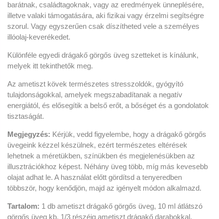
barátnak, családtagoknak, vagy az eredmények ünneplésére,
illetve valaki támogatására, aki fizikai vagy érzelmi segítségre
szorul. Vagy egyszerűen csak díszítheted vele a személyes
illóolaj-keverékedet.
Különféle egyedi drágakő görgős üveg szetteket is kínálunk,
melyek itt tekinthetők meg.
Az ametiszt kövek természetes stresszoldók, gyógyító
tulajdonságokkal, amelyek megszabadítanak a negatív
energiától, és elősegítik a belső erőt, a bőséget és a gondolatok
tisztaságát.
Megjegyzés:
Kérjük, vedd figyelembe, hogy a drágakő görgős
üvegeink kézzel készülnek, ezért természetes eltérések
lehetnek a méretükben, színükben és megjelenésükben az
illusztrációkhoz képest. Néhány üveg több, míg más kevesebb
olajat adhat le. A használat előtt gördítsd a tenyeredben
többször, hogy kenődjön, majd az igényelt módon alkalmazd.
Tartalom:
1 db ametiszt drágakő görgős üveg, 10 ml átlátszó
görgős üveg kb. 1/3 részéig ametiszt drágakő darabokkal,