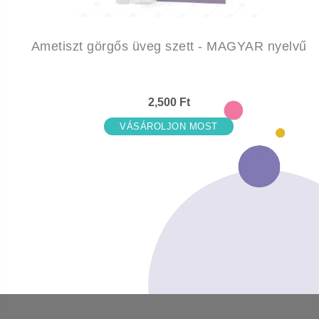
Ametiszt görgős üveg szett - MAGYAR nyelvű
2,500 Ft
VÁSÁROLJON MOST