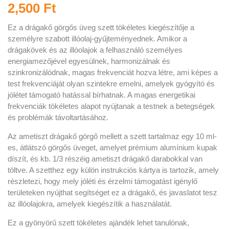
2,500 Ft
Ez a drágakő görgős üveg szett tökéletes kiegészítője a
személyre szabott illóolaj-gyűjteményednek. Amikor a
drágakövek és az illóolajok a felhasználó személyes
energiamezőjével egyesülnek, harmonizálnak és
szinkronizálódnak, magas frekvenciát hozva létre, ami képes a
test frekvenciáját olyan szintekre emelni, amelyek gyógyító és
jólétet támogató hatással bírhatnak. A magas energetikai
frekvenciák tökéletes alapot nyújtanak a testnek a betegségek
és problémák távoltartásához.
Az ametiszt drágakő görgő mellett a szett tartalmaz egy 10 ml-
es, átlátszó görgős üveget, amelyet prémium alumínium kupak
díszít, és kb. 1/3 részéig ametiszt drágakő darabokkal van
töltve. A szetthez egy külön instrukciós kártya is tartozik, amely
részletezi, hogy mely jóléti és érzelmi támogatást igénylő
területeken nyújthat segítséget ez a drágakő, és javaslatot tesz
az illóolajokra, amelyek kiegészítik a használatát.
Ez a gyönyörű szett tökéletes ajándék lehet tanulónak,