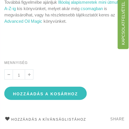
Továbbá figyelmébe ajánljuk
Illóolaj alapismeretek mini útmutató
KAPCSOLATFELVÉTEL
A-Z-ig
kis könyvünket, melyet akár még
csomagban
is
megvásárolhat, vagy ha részletesebb tájékoztatót keres az
Advanced Oil Magic
könyvünket.
MENNYISÉG
HOZZÁADÁS A KOSÁRHOZ
SHARE
HOZZÁADÁS A KÍVÁNSÁGLISTÁHOZ