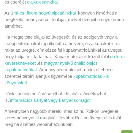
és cseréjét
olajkulcsainkkal.
Az
1ml-es finom hegyű pipettáinkkal
könnyen kimérheti a
megfelelő mennyiségű illóolaját, melyet üvegeibe egyszerűen
átmérhet.
Ha megtöltötte olajjal az üvegcsét, és az acélgolyót vagy a
cseppentőkupakot rápattintotta a helyére, és a kupakot is rá
rakta az üvegre, címkézze fel kupakmatricáinkkal az üveget,
hogy tudja, mit tartalmaz. Kupakmatricáink között
talál
doTerra
keverékneveket
,és
magyar nyelvű önálló olajos
kupakmatricákat
.
Amennyiben matricáit rendezettebben
szeretné tárolni ajánljuk figyelmébe
kupakmatricás kis
könyvünket.
Illóolaj mintái mellé vásárolhat, de akár ajándékozhat
is,
információs kártyát vagy kártyacsomagot.
Amennyiben nagyobb méretű, más színű Roll-on üvegeket
keres néhányat
itt
megtalál. További Roll-on üvegeket is talál
még ha szétnéz webáruházunkban.