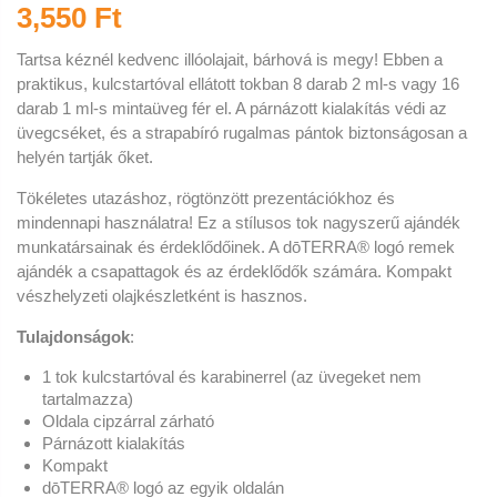
3,550 Ft
Tartsa kéznél kedvenc illóolajait, bárhová is megy
! Ebben a
praktikus, kulcstartóval ellátott tokban 8 darab 2 ml-s vagy 16
darab 1 ml-s mintaüveg fér el. A párnázott kialakítás védi az
üvegcséket, és a strapabíró rugalmas pántok biztonságosan a
helyén tartják őket.
Tökéletes utazáshoz, rögtönzött prezentációkhoz és
mindennapi használatra! Ez a stílusos tok nagyszerű ajándék
munkatársainak és érdeklődőinek. A dōTERRA® logó remek
ajándék a csapattagok és az érdeklődők számára. Kompakt
vészhelyzeti olajkészletként is hasznos.
Tulajdonságok
:
1 tok kulcstartóval és karabinerrel (az üvegeket nem
tartalmazza)
Oldala cipzárral zárható
Párnázott kialakítás
Kompakt
dōTERRA® logó az egyik oldalán