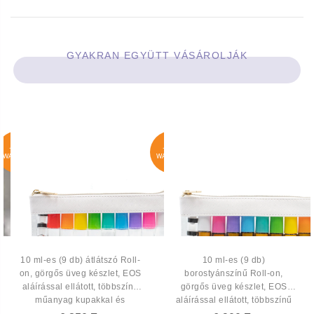
GYAKRAN EGYÜTT VÁSÁROLJÁK
JOIN
JOIN
WAITLIST
WAITLIST
10 ml-es (9 db) átlátszó Roll-
10 ml-es (9 db)
on, görgős üveg készlet, EOS
borostyánszínű Roll-on,
aláírással ellátott, többszínű
görgős üveg készlet, EOS
műanyag kupakkal és
aláírással ellátott, többszínű
cipzáros neszeszerrel
műanyag kupakkal és