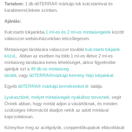
Tartalom:
1 db dōTERRA® márkájú tok kulcstartóval és
karabinerrel,fekete színben.
Ajánlás:
Kulcstartó
tokjainkba
1 ml-es és 2 ml-es mintaüvegeink
között
válasszon webáruházunkban tetszőlegesen.
Mintaüvegei tárolására válasszon további
kulcstartó tokjaink
közül,
. Abban az esetben ha több 1 ml-es illetve 2 ml-es
mintaüveg tárolására keres lehetőséget, akkor figyelmébe
ajánljuk ezt a
49 db-os mintaüveg
tárolót
,
vagy
dōTERRA®márkájú kemény héjú tokjainkat.
Egyéb
dōTERRA® márkájú termékeinket itt
találja.
Lyukasztónk, melyet mintaüvegek nyakához terveztek,
segít
Önnek abban, hogy mintát adjon a vásárlóknak, és minden
szükséges információt átadjon nekik az adott mintával
kapcsolatosan.
Könnyítse meg az acélgolyók, cseppentőkupakok eltávolítását