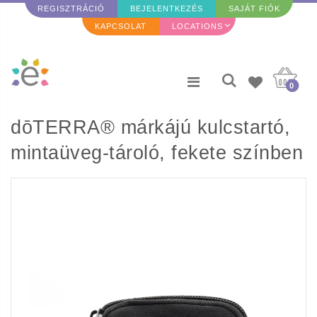
REGISZTRÁCIÓ
BEJELENTKEZÉS
SAJÁT FIÓK
KAPCSOLAT
LOCATIONS
0
dōTERRA® márkájú kulcstartó,
mintaüveg-tároló, fekete színben
(üvegek nélkül)