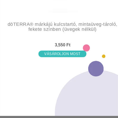
dōTERRA® márkájú kulcstartó, mintaüveg-tároló,
fekete színben (üvegek nélkül)
3,550 Ft
VÁSÁROLJON MOST