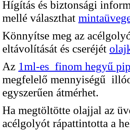
Hígítás és biztonsági infor
mellé választhat
mintaüvege
Könnyítse meg az acélgoly
eltávolítását és cseréjét
olaj
Az
1ml-es finom hegyű pip
megfelelő mennyiségű illóo
egyszerűen átmérhet.
Ha megtöltötte olajjal az ü
acélgolyót rápattintotta a he