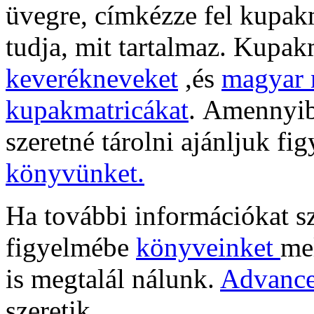
üvegre, címkézze fel kupak
tudja, mit tartalmaz. Kupak
keverékneveket
,és
magyar 
kupakmatricákat
.
Amennyibe
szeretné tárolni ajánljuk f
könyvünket.
Ha további információkat sz
figyelmébe
könyveinket
me
is megtalál nálunk.
Advance
szeretik.