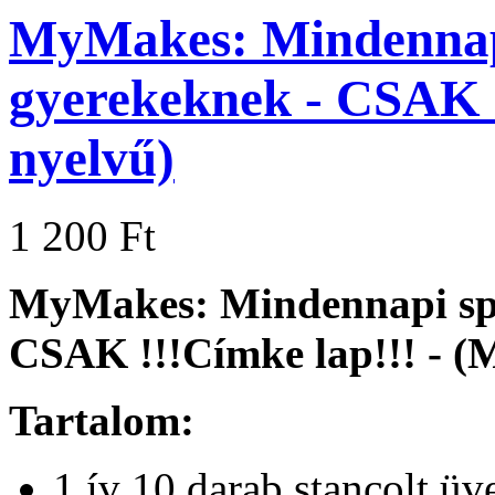
MyMakes: Mindennapi
gyerekeknek - CSAK !
nyelvű)
1 200 Ft
MyMakes: Mindennapi spr
CSAK !!!Címke lap!!! - (
Tartalom:
1 ív 10 darab stancolt ü