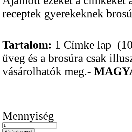
Ajánlott ezeket a címkéke
receptek gyerekeknek brosú
Tartalom:
1 Címke lap
(10
üveg és a brosúra csak illus
vásárolhatók meg.
-
MAGY
Mennyiség
Vásároljon most