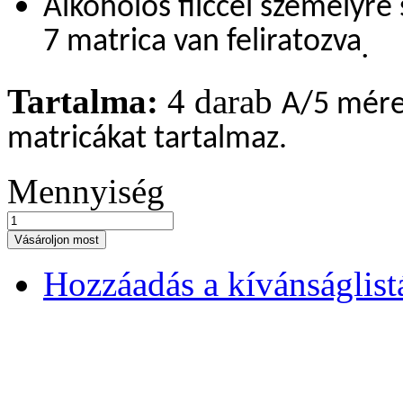
Alkoholos filccel személyre
7 matrica van feliratozva
.
Tartalma:
4 darab
A/5 méret
matricákat tartalmaz.
Mennyiség
Vásároljon most
Hozzáadás a kívánságlis