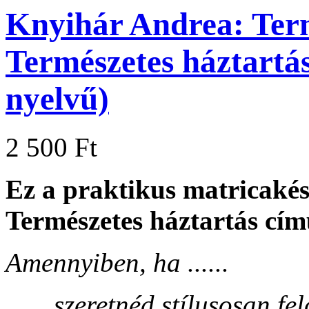
Knyihár Andrea: Term
Természetes háztartá
nyelvű)
2 500 Ft
Ez a praktikus matricakés
Természetes háztartás cím
Amennyiben, ha ......
...... szeretnéd stílusosan f