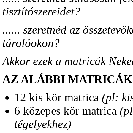
tisztítószereidet?
...... szeretnéd az összetevők
tárolóokon?
Akkor ezek a matricák Neked
AZ ALÁBBI MATRICÁ
12 kis kör matrica
(pl: k
6 közepes kör matrica
(p
tégelyekhez)